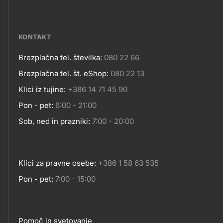
Social
MESTA
media
KONTAKT
Brezplačna tel. številka:
080 22 66
Kontakt
Brezplačna tel. št. eShop:
080 22 13
Klici iz tujine:
+386 14 71 45 90
Pon - pet:
6:00 - 21:00
Sob, ned in prazniki:
7:00 - 20:00
Klici za pravne osebe:
+386 1 58 63 535
Pon - pet:
7:00 - 15:00
Pomoč in svetovanje