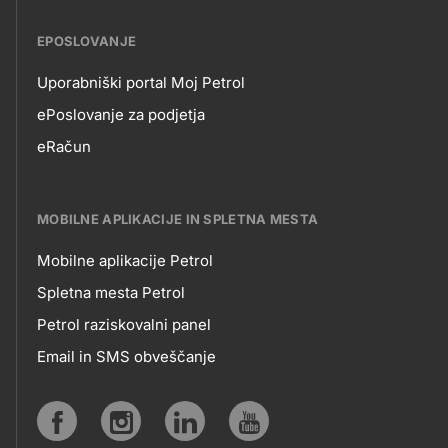
EPOSLOVANJE
Uporabniški portal Moj Petrol
EPOSLOVANJE
ePoslovanje za podjetja
eRačun
MOBILNE APLIKACIJE IN SPLETNA MESTA
Mobilne aplikacije Petrol
MOBILNE
Spletna mesta Petrol
Petrol raziskovalni panel
APLIKACIJE
Email in SMS obveščanje
IN
SPLETNA