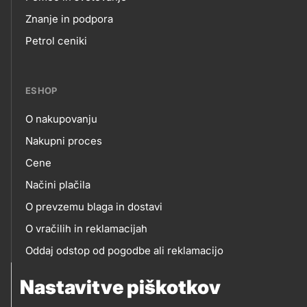
Footer
Znanje in podpora
Petrol ceniki
links
ESHOP
O nakupovanju
eshop
Nakupni proces
Cene
Načini plačila
O prevzemu blaga in dostavi
O vračilih in reklamacijah
Oddaj odstop od pogodbe ali reklamacijo
Oddaja odpadne električne in elektronske opreme
Nastavitve piškotkov
(OEEO)