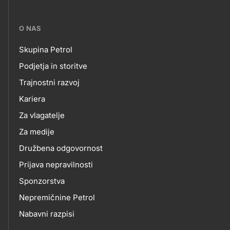
???
O NAS
petrol-
Skupina Petrol
skupno.footer-
O
Podjetja in storitve
title???
Trajnostni razvoj
NAS
Kariera
Za vlagatelje
Za medije
Družbena odgovornost
Prijava nepravilnosti
Sponzorstva
Nepremičnine Petrol
Nabavni razpisi