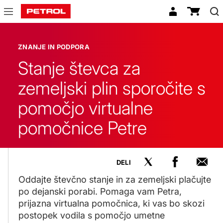
Znanje
in
ZNANJE IN PODPORA
podpora
Stanje števca za
zemeljski plin sporočite s
pomočjo virtualne
pomočnice Petre
DELI
Oddajte števčno stanje in za zemeljski plačujte
po dejanski porabi. Pomaga vam Petra,
prijazna virtualna pomočnica, ki vas bo skozi
postopek vodila s pomočjo umetne