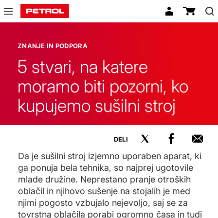
Znanje
in
ZNANJE IN PODPORA
podpora
5 stvari, na katere
moramo biti pozorni, ko
kupujemo sušilni stroj
DELI
Da je sušilni stroj izjemno uporaben aparat, ki
ga ponuja bela tehnika, so najprej ugotovile
mlade družine. Neprestano pranje otroških
oblačil in njihovo sušenje na stojalih je med
njimi pogosto vzbujalo nejevoljo, saj se za
tovrstna oblačila porabi ogromno časa in tudi