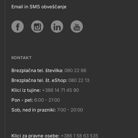
APLIKACIJE
Email in SMS obveščanje
IN
SPLETNA
Social
MESTA
media
KONTAKT
Brezplačna tel. številka:
080 22 66
Kontakt
Brezplačna tel. št. eShop:
080 22 13
Klici iz tujine:
+386 14 71 45 90
Pon - pet:
6:00 - 21:00
Sob, ned in prazniki:
7:00 - 20:00
Klici za pravne osebe:
+386 1 58 63 535