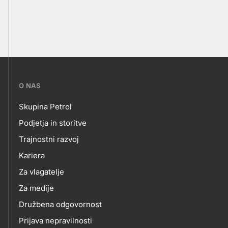
???
O NAS
petrol-
Skupina Petrol
skupno.footer-
O
Podjetja in storitve
title???
Trajnostni razvoj
NAS
Kariera
Za vlagatelje
Za medije
Družbena odgovornost
Prijava nepravilnosti