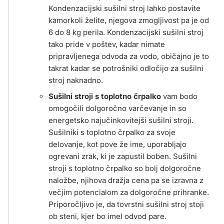
Kondenzacijski sušilni stroj lahko postavite
kamorkoli želite, njegova zmogljivost pa je od
6 do 8 kg perila. Kondenzacijski sušilni stroj
tako pride v poštev, kadar nimate
pripravljenega odvoda za vodo, običajno je to
takrat kadar se potrošniki odločijo za sušilni
stroj naknadno.
Sušilni stroji s toplotno črpalko
vam bodo
omogočili dolgoročno varčevanje in so
energetsko najučinkovitejši sušilni stroji.
Sušilniki s toplotno črpalko za svoje
delovanje, kot pove že ime, uporabljajo
ogrevani zrak, ki je zapustil boben. Sušilni
stroji s toplotno črpalko so bolj dolgoročne
naložbe, njihova dražja cena pa se izravna z
večjim potencialom za dolgoročne prihranke.
Priporočljivo je, da tovrstni sušilni stroj stoji
ob steni, kjer bo imel odvod pare.