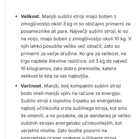
Velikost.
Manjši sušilni stroji imajo boben z
zmogljivostjo okoli 3 kg in so običajno primerni za
posameznike ali pare. Največji sušilni stroji, ki so
na voljo, imajo boben z zmogljivostjo okoli 10 kg. V
njih lahko posušite veliko več oblačil, zato so
primerni za večje družine. Ko gre za velikost, na
trgu najdete številne različice, od 3 kg do največ
10 kilogramov, zato dobro premislite, katera
velikost bi bila za vas najboljša.
Varčnost.
Manjši, bolj kompaktni sušilni stroji
bodo imeli manjši vpliv na račune za energijo.
Sušilni stroji s toplotno črpalko so energetsko
najbolj učinkovita vrsta sušilnega stroja, kot smo
že omenili, a ne pozabite, da je dandanes je veliko
sušilnih strojev energetsko učinkovitejših, kot
verjetno mislite. Zato bodite pozorni na
energetske ocene vsakega sušilnega stroja