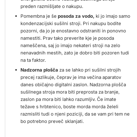
preden razmišljate o nakupu.
Pomembna je še
posoda za vodo,
ki jo imajo samo
kondenzacijski sušilni stroji. Pri nakupu bodite
pozorni, da jo je enostavno odstraniti in ponovno
namestiti. Prav tako preverite kje je posoda
nameščena, saj jo imajo nekateri stroji na zelo
nenavadnih mestih, zato je dobro biti pozoren tudi
na ta faktor.
Nadzorna plošča
za se lahko pri sušilni strojih
precej razlikuje, čeprav je ima večina aparatov
danes običajno digitalni zaslon. Nadzorna plošča
sušilnega stroja mora biti preprosta za branje,
zaslon pa mora biti lahko razumljiv. Če imate
težave s hrbtenico, boste morda morda želeli
razmisliti tudi o njeni poziciji, da se vam pri tem ne
bo potrebno preveč sklanjati.