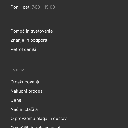
Pon - pet:
7:00 - 15:00
Pomoč in svetovanje
Footer
Znanje in podpora
Petrol ceniki
links
ESHOP
O nakupovanju
eshop
Nakupni proces
Cene
Načini plačila
O prevzemu blaga in dostavi
O vračilih in reklamacijah