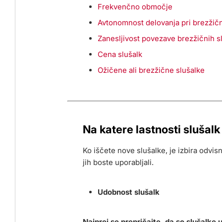
Frekvenčno območje
Avtonomnost delovanja pri brezžičn
Zanesljivost povezave brezžičnih s
Cena slušalk
Ožičene ali brezžične slušalke
Na katere lastnosti slušalk
Ko iščete nove slušalke, je izbira odvi
jih boste uporabljali.
Udobnost slušalk
Najprej se prepričajte, da so slušalke