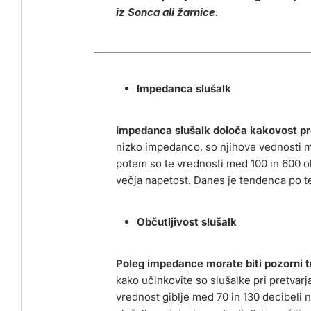
iz Sonca ali žarnice.
Impedanca slušalk
Impedanca slušalk določa kakovost pre
nizko impedanco, so njihove vednosti m
potem so te vrednosti med 100 in 600 oh
večja napetost. Danes je tendenca po t
Občutljivost slušalk
Poleg impedance morate biti pozorni tu
kako učinkovite so slušalke pri pretvarj
vrednost giblje med 70 in 130 decibeli n