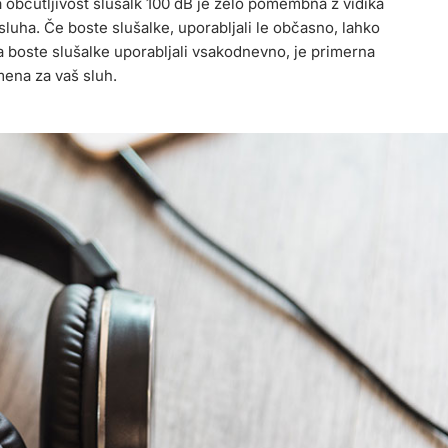
va občutljivost slušalk 100 dB je zelo pomembna z vidika
 sluha. Če boste slušalke, uporabljali le občasno, lahko
 boste slušalke uporabljali vsakodnevno, je primerna
mena za vaš sluh.