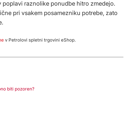
 v poplavi raznolike ponudbe hitro zmedejo.
zlične pri vsakem posamezniku potrebe, zato
e.
me
v Petrolovi spletni trgovini eShop.
bno biti pozoren?