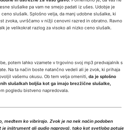
 ušesne slušalke pa vam ne smejo padati iz ušes. Udobje je
 ceno slušalk. Splošno velja, da manj udobne slušalke, ki
st zvoka, uvrščamo v nižji cenovni razred in obratno. Ravno
k je velikokrat razlog za visoko ali nizko ceno slušalk.
sbe, potem lahko vzamete v trgovino svoj mp3 predvajalnik s
te. Na ta način boste natančno vedeli ali je zvok, ki prihaja
dovoljil vašemu okusu. Ob tem velja omeniti,
da je splošno
enih slušalkah boljša kot ga imajo brezžične slušalke,
tem pogledu bistveno napredovala.
ajo, medtem ko vibrirajo. Zvok je na nek način podoben
t je inštrument ali audio naprava), tako kot svetloba potuje