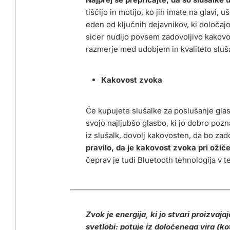
tiščijo in motijo, ko jih imate na glavi,
eden od ključnih dejavnikov, ki določajo
sicer nudijo povsem zadovoljivo kakovo
razmerje med udobjem in kvaliteto slušal
Kakovost zvoka
Če kupujete slušalke za poslušanje gla
svojo najljubšo glasbo, ki jo dobro pozna
iz slušalk, dovolj kakovosten, da bo za
pravilo, da je kakovost zvoka pri ožič
čeprav je tudi Bluetooth tehnologija v 
Zvok je energija, ki jo stvari proizvaj
svetlobi: potuje iz določenega vira (ko