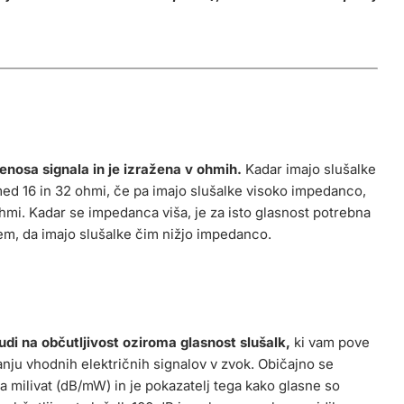
nosa signala in je izražena v ohmih.
Kadar imajo slušalke
ed 16 in 32 ohmi, če pa imajo slušalke visoko impedanco,
mi. Kadar se impedanca viša, je za isto glasnost potrebna
em, da imajo slušalke čim nižjo impedanco.
di na občutljivost oziroma glasnost slušalk,
ki vam pove
anju vhodnih električnih signalov v zvok. Običajno se
a milivat (dB/mW) in je pokazatelj tega kako glasne so