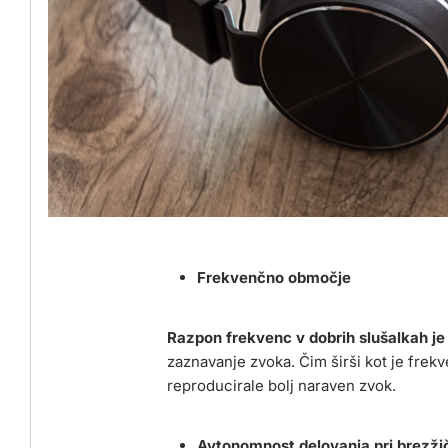
Frekvenčno območje
Razpon frekvenc v dobrih slušalkah je
zaznavanje zvoka. Čim širši kot je frekv
reproducirale bolj naraven zvok.
Avtonomnost delovanja pri brezžič