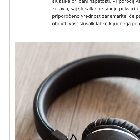
slušalke pri dani napetosti. Priporočlji
zdravja, saj slušalke ne smejo pokvariti
priporočeno vrednost zanemarite, če pa
občutljivost slušalk lahko ključnega po