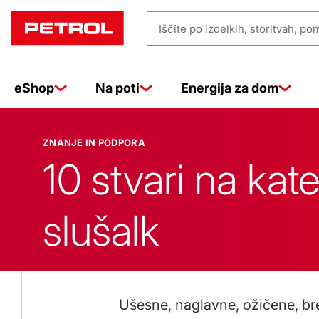
Znanje
Iščite
in
po
izdelkih,
eShop
Na poti
Energija za dom
storitvah,
pomoči
podpora
…
ZNANJE IN PODPORA
10 stvari na kat
slušalk
Ušesne, naglavne, ožičene, brez