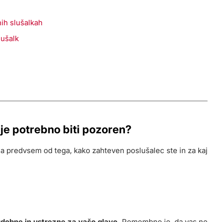
ih slušalkah
lušalk
 je potrebno biti pozoren?
sna predvsem od tega, kako zahteven poslušalec ste in za kaj
 udobne in ustrezne za vašo glavo.
Pomembno je, da vas ne