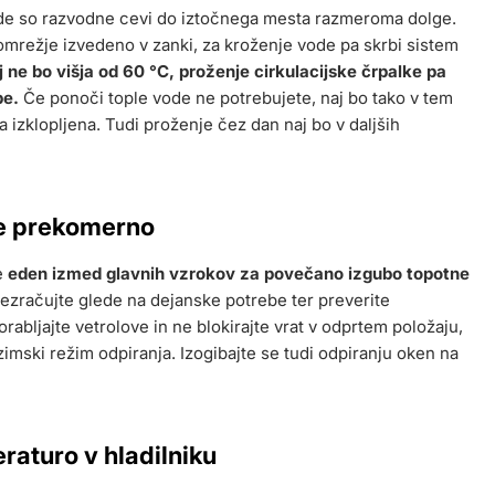
 vode so razvodne cevi do iztočnega mesta razmeroma dolge.
e omrežje izvedeno v zanki, za kroženje vode pa skrbi sistem
ne bo višja od 60 °C, proženje cirkulacijske črpalke pa
be.
Če ponoči tople vode ne potrebujete, naj bo tako v tem
 izklopljena. Tudi proženje čez dan naj bo v daljših
te prekomerno
e
eden izmed glavnih vzrokov za povečano izgubo topotne
rezračujte glede na dejanske potrebe ter preverite
rabljajte vetrolove in ne blokirajte vrat v odprtem položaju,
imski režim odpiranja. Izogibajte se tudi odpiranju oken na
raturo v hladilniku