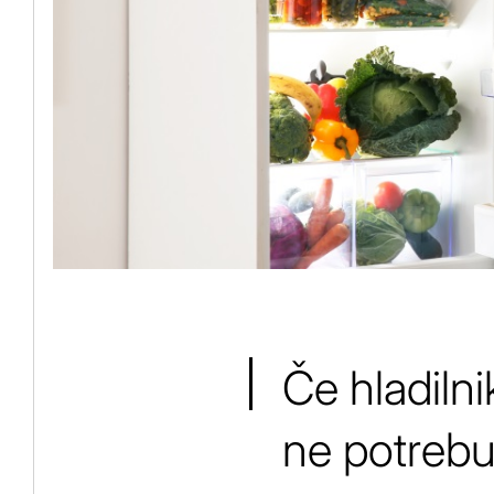
Če hladiln
ne potrebuje