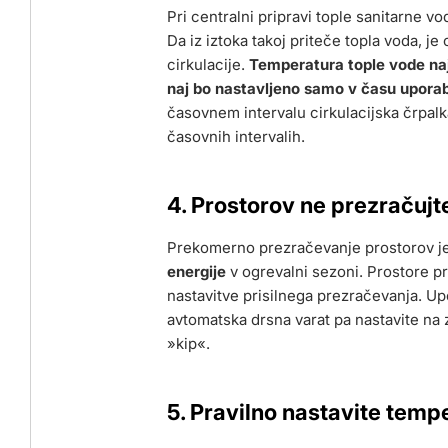
Pri centralni pripravi tople sanitarne
Da iz iztoka takoj priteče topla voda, j
cirkulacije.
Temperatura tople vode naj 
naj bo nastavljeno samo v času upora
časovnem intervalu cirkulacijska črpalka
časovnih intervalih.
4. Prostorov ne prezračuj
Prekomerno prezračevanje prostorov j
energije
v ogrevalni sezoni. Prostore p
nastavitve prisilnega prezračevanja. Upo
avtomatska drsna varat pa nastavite na z
»kip«.
5. Pravilno nastavite tempe