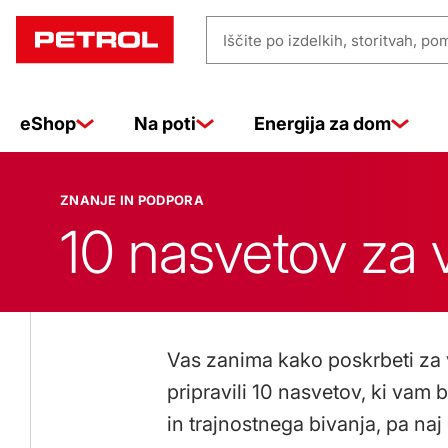
Znanje
Iščite
in
po
izdelkih,
eShop
Na poti
Energija za dom
storitvah,
pomoči
podpora
…
ZNANJE IN PODPORA
10 nasvetov za 
Vas zanima kako poskrbeti za
pripravili 10 nasvetov, ki va
in trajnostnega bivanja, pa na