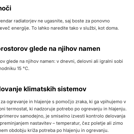
noči
vendar radiatorjev ne ugasnite, saj boste za ponovno
eveč energije. To lahko naredite tako v službi, kot doma.
prostorov glede na njihov namen
v glede na njihov namen: v dnevni, delovni ali igralni sobi
 hodniku 15 °C.
elovanje klimatskih sistemov
 za ogrevanje in hlajenje s pomočjo zraka, ki ga vpihujemo v
pni termostat, ki nadzoruje potrebo po ogrevanju in hlajenju.
i primerov samodejno, je smiselno izvesti kontrolo delovanja
reminjanjem nastavitev – temperatur, čez poletje ali zimo
dnem obdobju križa potreba po hlajenju in ogrevanju.