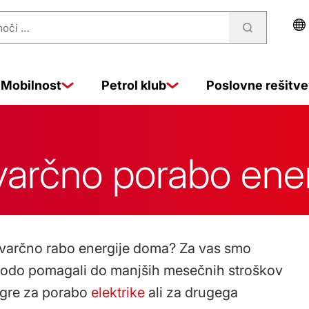
Mobilnost
Petrol klub
Poslovne rešitve
varčno porabo ener
 varčno rabo energije doma? Za vas smo
m bodo pomagali do manjših mesečnih stroškov
j gre za porabo
elektrike
ali za drugega