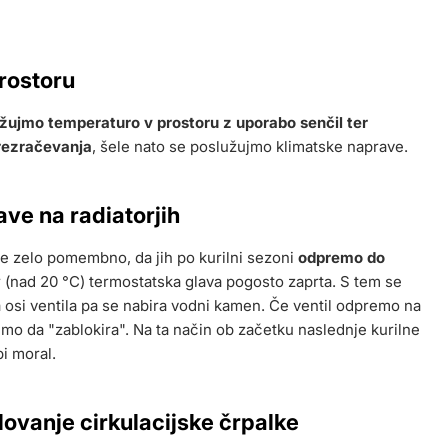
prostoru
žujmo temperaturo v prostoru z uporabo senčil ter
prezračevanja
, šele nato se poslužujmo klimatske naprave.
ave na radiatorjih
 je zelo pomembno, da jih po kurilni sezoni
odpremo do
ur (nad 20 °C) termostatska glava pogosto zaprta. S tem se
a osi ventila pa se nabira vodni kamen. Če ventil odpremo na
mo da "zablokira". Na ta način ob začetku naslednje kurilne
bi moral.
elovanje cirkulacijske črpalke