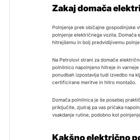
Zakaj domača elektri
Polnjenje prek običajne gospodinjske v
polnjenje električnega vozila. Domača 
hitrejšemu in bolj predvidljivemu polnje
Na Petrolovi strani za domače električne
polnilnico napolnjeno hitreje in varneje
ponudbah izpostavlja tudi izvedbo na k
certificirane meritve in hitro montažo.
Domača polnilnica je še posebej praktič
priključite, zjutraj pa vas pričaka napo
vsakdanje rutine, podobno kot polnjenje
Kakšno električno po