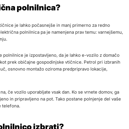
čna polnilnica?
tičnice je lahko počasnejše in manj primerno za redno
električna polnilnica pa je namenjena prav temu: varnejšemu,
nju.
 polnilnice je izpostavljeno, da je lahko e-vozilo z domačo
 kot prek običajne gospodinjske vtičnice. Petrol pri izbranih
ljuč, osnovno montažo oziroma predpripravo lokacije,
na, če vozilo uporabljate vsak dan. Ko se vrnete domov, ga
lnjeno in pripravljeno na pot. Tako postane polnjenje del vaše
 telefona.
lnilnico izbrati?