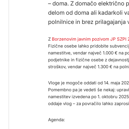
– doma. Z domačo električno po
delom od doma ali kadarkoli va
polnilnice in brez prilagajanja
Z
Borzenovim javnim pozivom JP SZPI 
Fizične osebe lahko pridobite subvencij
namestitve, vendar največ 1.000 € na p
podjetnike in fizične osebe z dejavnost
stroškov, vendar največ 1.300 € na poln
Vloge je mogoče oddati od 14. maja 2026
Pomembno pa je vedeti še nekaj: upravič
namestitev izvedena po 1. oktobru 2025.
oddaje vlog – za povračilo lahko zapros
Agenda: