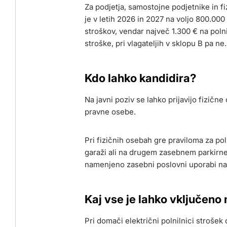
Za podjetja, samostojne podjetnike in f
je v letih 2026 in 2027 na voljo 800.00
stroškov, vendar največ 1.300 € na pol
stroške, pri vlagateljih v sklopu B pa ne.
Kdo lahko kandidira?
Na javni poziv se lahko prijavijo fizičn
pravne osebe.
Pri fizičnih osebah gre praviloma za po
garaži ali na drugem zasebnem parkirnem
namenjeno zasebni poslovni uporabi na lo
Kaj vse je lahko vključen
Pri domači električni polnilnici stroš