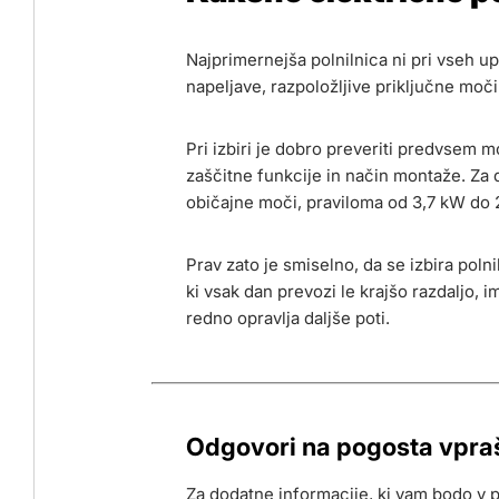
Najprimernejša polnilnica ni pri vseh u
napeljave, razpoložljive priključne moči
Pri izbiri je dobro preveriti predvsem m
zaščitne funkcije in način montaže. Za
običajne moči, praviloma od 3,7 kW do 
Prav zato je smiselno, da se izbira poln
ki vsak dan prevozi le krajšo razdaljo, 
redno opravlja daljše poti.
Odgovori na pogosta vpra
Za dodatne informacije, ki vam bodo v 