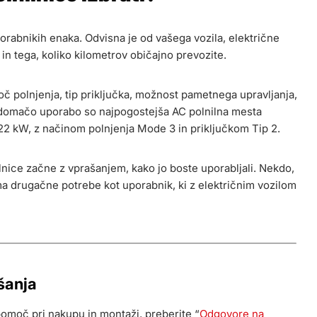
porabnikih enaka. Odvisna je od vašega vozila, električne
 in tega, koliko kilometrov običajno prevozite.
oč polnjenja, tip priključka, možnost pametnega upravljanja,
 domačo uporabo so najpogostejša AC polnilna mesta
22 kW, z načinom polnjenja Mode 3 in priključkom Tip 2.
ilnice začne z vprašanjem, kako jo boste uporabljali. Nekdo,
ima drugačne potrebe kot uporabnik, ki z električnim vozilom
šanja
pomoč pri nakupu in montaži, preberite “
Odgovore na