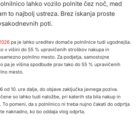
lnilnico lahko vozilo polnite čez noč, med
m to najbolj ustreza. Brez iskanja proste
 vsakodnevnih poti.
2026
pa je lahko ureditev domače polnilnice tudi ugodnejša.
o v višini do 55 % upravičenih stroškov nakupa in
osamezno polnilno mesto. Za podjetja, samostojne
jo pa je višina spodbude prav tako do 55 % upravičenih
ilno mesto.
 od 10. ure dalje, do objave zaključka javnega poziva.
ene so lahko tudi naložbe, pri katerih sta bila nakup in
 To pomeni, da s polnilnico ni treba nujno čakati do odprtja
ite naknadno, ko bo oddaja vlog odprta.