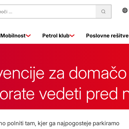
Mobilnost
Petrol klub
Poslovne rešitve
encije za domačo 
 morate vedeti pre
očno polniti tam, kjer ga najpogosteje parkiramo