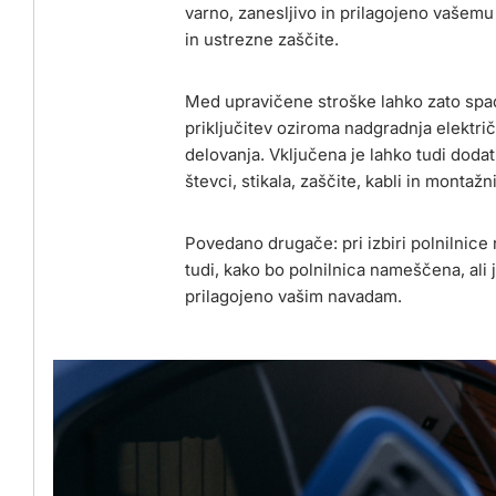
varno, zanesljivo in prilagojeno vašemu 
in ustrezne zaščite.
Med upravičene stroške lahko zato spada
priključitev oziroma nadgradnja elektr
delovanja. Vključena je lahko tudi doda
števci, stikala, zaščite, kabli in montažni
Povedano drugače: pri izbiri polnilnic
tudi, kako bo polnilnica nameščena, ali 
prilagojeno vašim navadam.