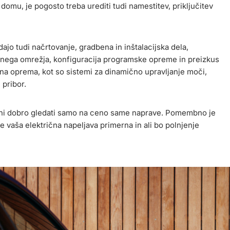
domu, je pogosto treba urediti tudi namestitev, priključitev
jo tudi načrtovanje, gradbena in inštalacijska dela,
ičnega omrežja, konfiguracija programske opreme in preizkus
tna oprema, kot so sistemi za dinamično upravljanje moči,
 pribor.
e ni dobro gledati samo na ceno same naprave. Pomembno je
je vaša električna napeljava primerna in ali bo polnjenje