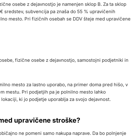
izične osebe z dejavnostjo je namenjen sklop B. Za ta sklop
0 € sredstev, subvencija pa znaša do 55 % upravičenih
nilno mesto. Pri fizičnih osebah se DDV šteje med upravičene
e osebe, fizične osebe z dejavnostjo, samostojni podjetniki in
lnilno mesto za lastno uporabo, na primer doma pred hišo, v
 mestu. Pri podjetjih pa je polnilno mesto lahko
kaciji, ki jo podjetje uporablja za svojo dejavnost.
o med upravičene stroške?
ek običajno ne pomeni samo nakupa naprave. Da bo polnjenje