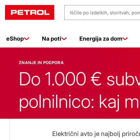
Znanje
Iščite
in
po
izdelkih,
eShop
Na poti
Energija za dom
storitvah,
pomoči
podpora
…
ZNANJE IN PODPORA
Do 1.000 € subv
polnilnico: kaj
Električni avto je najbolj prir