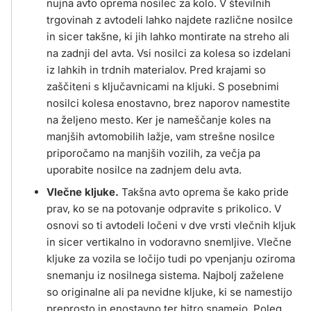
nujna avto oprema nosilec za kolo. V številnih
trgovinah z avtodeli lahko najdete različne nosilce
in sicer takšne, ki jih lahko montirate na streho ali
na zadnji del avta. Vsi nosilci za kolesa so izdelani
iz lahkih in trdnih materialov. Pred krajami so
zaščiteni s ključavnicami na kljuki. S posebnimi
nosilci kolesa enostavno, brez naporov namestite
na željeno mesto. Ker je nameščanje koles na
manjših avtomobilih lažje, vam strešne nosilce
priporočamo na manjših vozilih, za večja pa
uporabite nosilce na zadnjem delu avta.
Vlečne kljuke.
Takšna avto oprema še kako pride
prav, ko se na potovanje odpravite s prikolico. V
osnovi so ti avtodeli ločeni v dve vrsti vlečnih kljuk
in sicer vertikalno in vodoravno snemljive. Vlečne
kljuke za vozila se ločijo tudi po vpenjanju oziroma
snemanju iz nosilnega sistema. Najbolj zaželene
so originalne ali pa nevidne kljuke, ki se namestijo
preprosto in enostavno ter hitro snamejo. Poleg