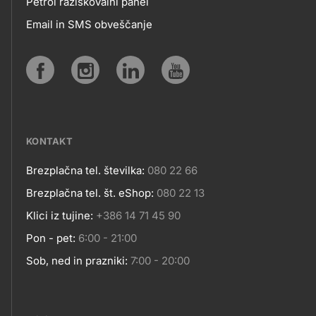
Petrol raziskovalni panel
APLIKACIJE
Email in SMS obveščanje
IN
SPLETNA
Social
MESTA
media
KONTAKT
Brezplačna tel. številka:
080 22 66
Kontakt
Brezplačna tel. št. eShop:
080 22 13
Klici iz tujine:
+386 14 71 45 90
Pon - pet:
6:00 - 21:00
Sob, ned in prazniki:
7:00 - 20:00