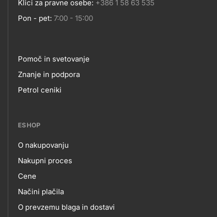
Klici za pravne osebe:
+386 1 58 63 535
Pon - pet:
7:00 - 15:00
Pomoč in svetovanje
Footer
Znanje in podpora
Petrol ceniki
links
ESHOP
O nakupovanju
eshop
Nakupni proces
Cene
Načini plačila
O prevzemu blaga in dostavi