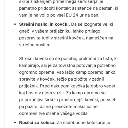
skrbi z iskanjem primernega serviserja, je
pametno pridobiti kontakt asistence na cestah, ki
vam je na voljo po vsej EU 24 ur na dan.
Strešni nosilci in kovčki.
Da se izognete veliki
gneči v vašem prtljažniku, lahko prtljago
pospravite tudi v strešni kovček, nameščen na
strešne nosilce.
Strešni kovčki so še posebej praktični za tiste, ki
kampirajo, saj je za tovrstna potovanja potrebno
ogromno opreme. Vso lažjo kamp opremo lahko
spravite v kovček, težjo pa zložite v zadnji
prtljažnik. Pred nakupom kovčka je dobro vedeti,
kaj boste v njem vozili. Za kamp opremo so
priporočljivi širši in prostornejši kovčki, pri vseh
pa pazite, da ne presežete maksimalne
obremenitve strehe vašega vozila.
Nosilci za kolesa.
Za nadobudne kolesarje je