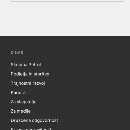
???
O NAS
petrol-
Skupina Petrol
skupno.footer-
O
Podjetja in storitve
title???
Trajnostni razvoj
NAS
Kariera
Za vlagatelje
Za medije
Družbena odgovornost
Prijava nepravilnosti