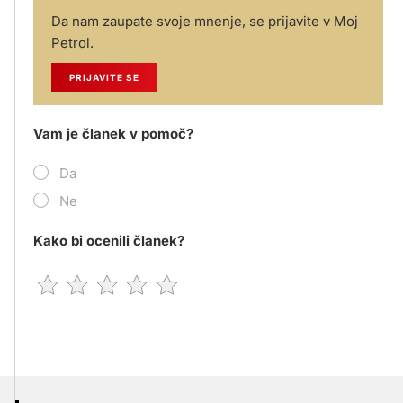
Da nam zaupate svoje mnenje, se prijavite v Moj
Petrol.
PRIJAVITE SE
Vam je članek v pomoč?
Da
Ne
Kako bi ocenili članek?