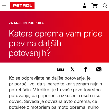
Znanje
in
ZNANJE IN PODPORA
podpora
Katera oprema vam pride
prav na daljših
potovanjih?
DELI
Ko se odpravljate na daljše potovanje, je
priporočljivo, da si naredite kar seznam nujnih
potrebščin. V kolikor je to vaše prvo tovrstno
potovanje, pa priporočila izkušenih oseb niso
odveč. Seveda je obvezna avto oprema, če
potujete z motorjem pa moto oprema, nujno