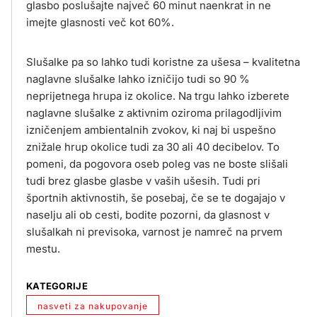
glasbo poslušajte največ 60 minut naenkrat in ne
imejte glasnosti več kot 60%.
Slušalke pa so lahko tudi koristne za ušesa – kvalitetna
naglavne slušalke lahko izničijo tudi so 90 %
neprijetnega hrupa iz okolice. Na trgu lahko izberete
naglavne slušalke z aktivnim oziroma prilagodljivim
izničenjem ambientalnih zvokov, ki naj bi uspešno
znižale hrup okolice tudi za 30 ali 40 decibelov. To
pomeni, da pogovora oseb poleg vas ne boste slišali
tudi brez glasbe glasbe v vaših ušesih. Tudi pri
športnih aktivnostih, še posebaj, če se te dogajajo v
naselju ali ob cesti, bodite pozorni, da glasnost v
slušalkah ni previsoka, varnost je namreč na prvem
mestu.
KATEGORIJE
nasveti za nakupovanje