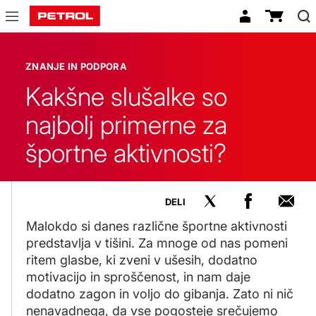
Znanje
in
ZNANJE IN PODPORA
podpora
Kakšne slušalke so
najbolj primerne za
športne aktivnosti?
DELI
Malokdo si danes različne športne aktivnosti
predstavlja v tišini. Za mnoge od nas pomeni
ritem glasbe, ki zveni v ušesih, dodatno
motivacijo in sproščenost, in nam daje
dodatno zagon in voljo do gibanja. Zato ni nič
nenavadnega, da vse pogosteje srečujemo