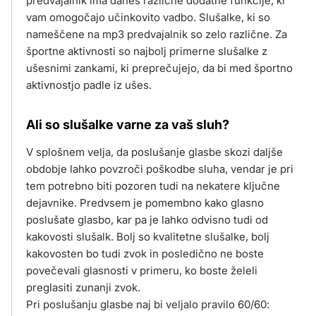
predvajalnik ima danes različne dodatne funkcije, ki
vam omogočajo učinkovito vadbo. Slušalke, ki so
nameščene na mp3 predvajalnik so zelo različne. Za
športne aktivnosti so najbolj primerne slušalke z
ušesnimi zankami, ki preprečujejo, da bi med športno
aktivnostjo padle iz ušes.
Ali so slušalke varne za vaš sluh?
V splošnem velja, da poslušanje glasbe skozi daljše
obdobje lahko povzroči poškodbe sluha, vendar je pri
tem potrebno biti pozoren tudi na nekatere ključne
dejavnike. Predvsem je pomembno kako glasno
poslušate glasbo, kar pa je lahko odvisno tudi od
kakovosti slušalk. Bolj so kvalitetne slušalke, bolj
kakovosten bo tudi zvok in posledično ne boste
povečevali glasnosti v primeru, ko boste želeli
preglasiti zunanji zvok.
Pri poslušanju glasbe naj bi veljalo pravilo 60/60: