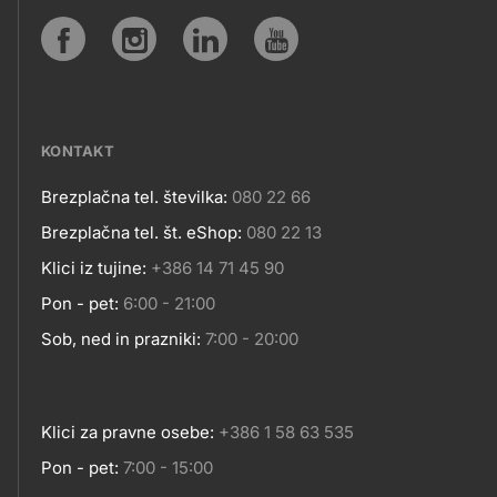
SPLETNA
Social
MESTA
media
KONTAKT
Brezplačna tel. številka:
080 22 66
Kontakt
Brezplačna tel. št. eShop:
080 22 13
Klici iz tujine:
+386 14 71 45 90
Pon - pet:
6:00 - 21:00
Sob, ned in prazniki:
7:00 - 20:00
Klici za pravne osebe:
+386 1 58 63 535
Pon - pet:
7:00 - 15:00