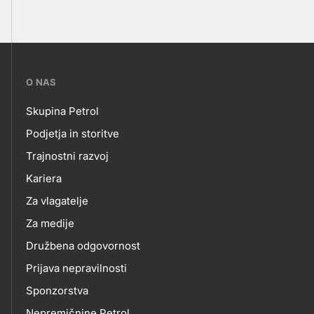
???
O NAS
petrol-
Skupina Petrol
skupno.footer-
O
Podjetja in storitve
title???
Trajnostni razvoj
NAS
Kariera
Za vlagatelje
Za medije
Družbena odgovornost
Prijava nepravilnosti
Sponzorstva
Nepremičnine Petrol