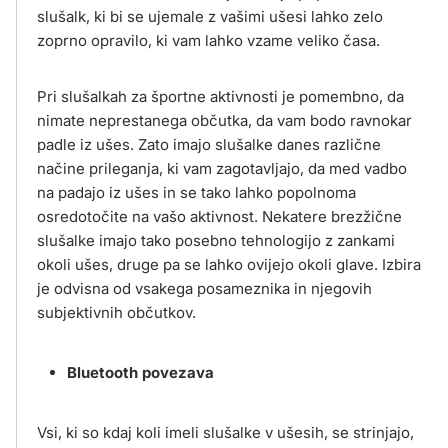
slušalk, ki bi se ujemale z vašimi ušesi lahko zelo
zoprno opravilo, ki vam lahko vzame veliko časa.
Pri slušalkah za športne aktivnosti je pomembno, da
nimate neprestanega občutka, da vam bodo ravnokar
padle iz ušes. Zato imajo slušalke danes različne
načine prileganja, ki vam zagotavljajo, da med vadbo
na padajo iz ušes in se tako lahko popolnoma
osredotočite na vašo aktivnost. Nekatere brezžične
slušalke imajo tako posebno tehnologijo z zankami
okoli ušes, druge pa se lahko ovijejo okoli glave. Izbira
je odvisna od vsakega posameznika in njegovih
subjektivnih občutkov.
Bluetooth povezava
Vsi, ki so kdaj koli imeli slušalke v ušesih, se strinjajo,