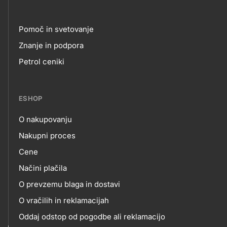
Pomoč in svetovanje
Footer
Znanje in podpora
Petrol ceniki
links
ESHOP
O nakupovanju
eshop
Nakupni proces
Cene
Načini plačila
O prevzemu blaga in dostavi
O vračilih in reklamacijah
Oddaj odstop od pogodbe ali reklamacijo