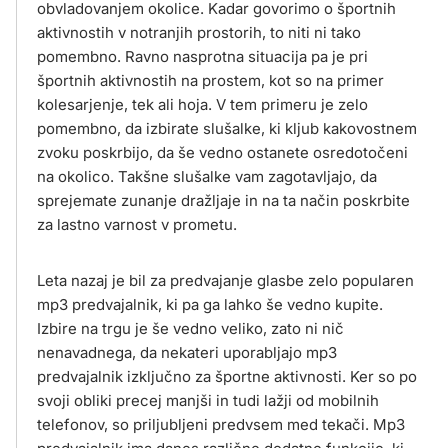
obvladovanjem okolice. Kadar govorimo o športnih
aktivnostih v notranjih prostorih, to niti ni tako
pomembno. Ravno nasprotna situacija pa je pri
športnih aktivnostih na prostem, kot so na primer
kolesarjenje, tek ali hoja. V tem primeru je zelo
pomembno, da izbirate slušalke, ki kljub kakovostnem
zvoku poskrbijo, da še vedno ostanete osredotočeni
na okolico. Takšne slušalke vam zagotavljajo, da
sprejemate zunanje dražljaje in na ta način poskrbite
za lastno varnost v prometu.
Leta nazaj je bil za predvajanje glasbe zelo popularen
mp3 predvajalnik, ki pa ga lahko še vedno kupite.
Izbire na trgu je še vedno veliko, zato ni nič
nenavadnega, da nekateri uporabljajo mp3
predvajalnik izključno za športne aktivnosti. Ker so po
svoji obliki precej manjši in tudi lažji od mobilnih
telefonov, so priljubljeni predvsem med tekači. Mp3