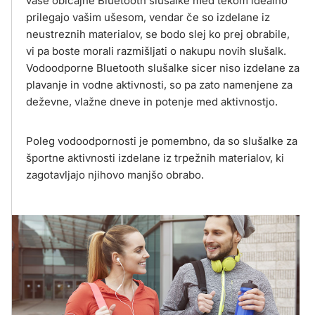
vaše običajne Bluetooth slušalke med tekom idealno
prilegajo vašim ušesom, vendar če so izdelane iz
neustreznih materialov, se bodo slej ko prej obrabile,
vi pa boste morali razmišljati o nakupu novih slušalk.
Vodoodporne Bluetooth slušalke sicer niso izdelane za
plavanje in vodne aktivnosti, so pa zato namenjene za
deževne, vlažne dneve in potenje med aktivnostjo.
Poleg vodoodpornosti je pomembno, da so slušalke za
športne aktivnosti izdelane iz trpežnih materialov, ki
zagotavljajo njihovo manjšo obrabo.