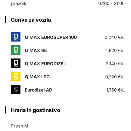
prazniki
07:00 - 21:00
Goriva za vozila
Q MAX EUROSUPER 100
2,240 €/L
Q MAX 95
1,620 €/L
Q MAX EURODIZEL
2,140 €/L
Q MAX LPG
0,720 €/L
Eurodizel AD
1,750 €/L
Hrana in gostinstvo
Fresh M