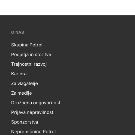
???
O NAS
petrol-
Skupina Petrol
skupno.footer-
O
Podjetja in storitve
title???
Trajnostni razvoj
NAS
Kariera
Za vlagatelje
Za medije
Družbena odgovornost
Prijava nepravilnosti
Sponzorstva
Nepremičnine Petrol