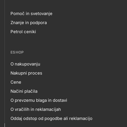
Pomoč in svetovanje
Footer
Znanje in podpora
Petrol ceniki
links
ESHOP
O nakupovanju
eshop
Nakupni proces
Cene
Načini plačila
O prevzemu blaga in dostavi
O vračilih in reklamacijah
Oddaj odstop od pogodbe ali reklamacijo