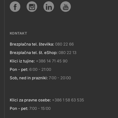
SPLETNA
Social
MESTA
media
KONTAKT
Brezplačna tel. številka:
080 22 66
Kontakt
Brezplačna tel. št. eShop:
080 22 13
Klici iz tujine:
+386 14 71 45 90
Pon - pet:
6:00 - 21:00
Sob, ned in prazniki:
7:00 - 20:00
Klici za pravne osebe:
+386 1 58 63 535
Pon - pet:
7:00 - 15:00