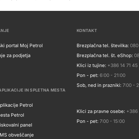
ANJE
KONTAKT
ki portal Moj Petrol
Brezplačna tel. številka:
080
je za podjetja
Brezplačna tel. št. eShop:
08
OSLOVANJE
Kontakt
Klici iz tujine:
+386 14 71 45
Pon - pet:
6:00 - 21:00
Sob, ned in prazniki:
7:00 - 
APLIKACIJE IN SPLETNA MESTA
plikacije Petrol
Klici za pravne osebe:
+386 
esta Petrol
Pon - pet:
7:00 - 15:00
BILNE
iskovalni panel
 SMS obveščanje