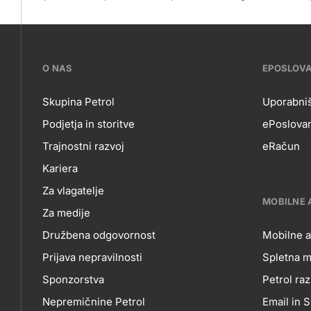
???
O NAS
EPOSLOV
petrol-
Skupina Petrol
Uporabniš
Podjetja in storitve
ePoslovan
skupno.footer-
O
EP
Trajnostni razvoj
eRačun
title???
Kariera
NAS
Za vlagatelje
MOBILNE 
Za medije
Družbena odgovornost
Mobilne a
Prijava nepravilnosti
Spletna m
MO
Sponzorstva
Petrol raz
Nepremičnine Petrol
Email in