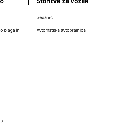
vo
Storitve za vozila
Sesalec
o blaga in
Avtomatska avtopralnica
du