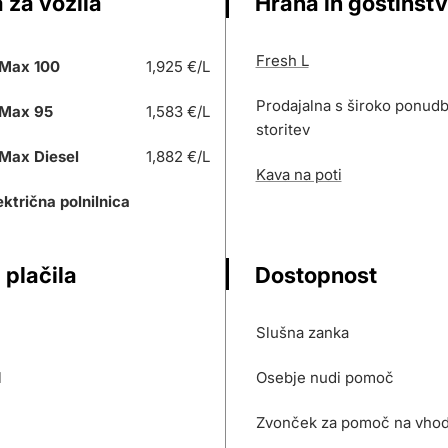
 za vozila
Hrana in gostinst
Fresh L
Max 100
1,925 €/L
Prodajalna s široko ponudb
Max 95
1,583 €/L
storitev
Max Diesel
1,882 €/L
Kava na poti
ektrična polnilnica
 plačila
Dostopnost
Slušna zanka
l
Osebje nudi pomoč
Zvonček za pomoč na vho