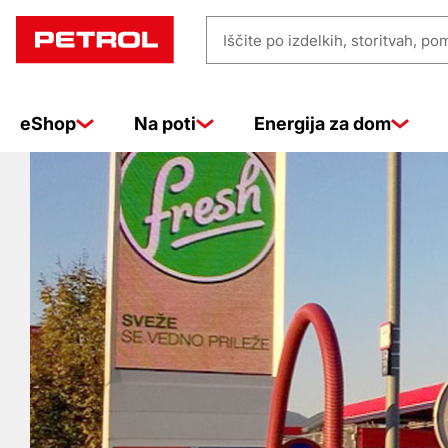
Prodajna
Iščite
mesta
po
izdelkih,
eShop
Na poti
Energija za dom
storitvah,
pomoči
…