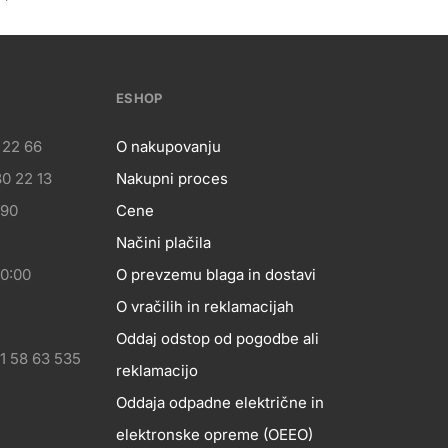
ESHOP
 22 66
O nakupovanju
0 22 13
Nakupni proces
eshop
 90
Cene
Načini plačila
20:00
O prevzemu blaga in dostavi
O vračilih in reklamacijah
Oddaj odstop od pogodbe ali
1 58 63 535
reklamacijo
Oddaja odpadne električne in
elektronske opreme (OEEO)