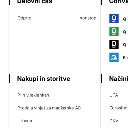
Delovni čas
Goriva
Odprto
nonstop
Q 
Q 
Q 
El
Nakupi in storitve
Načini
Plin v jeklenkah
UTA
Prodaja vinjet za madžarske AC
Euroshel
Urbana
DKV