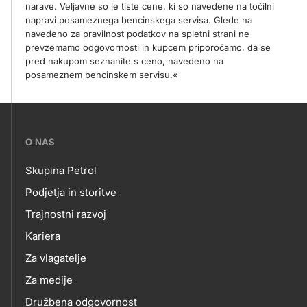
narave. Veljavne so le tiste cene, ki so navedene na točilni
napravi posameznega bencinskega servisa. Glede na
navedeno za pravilnost podatkov na spletni strani ne
prevzemamo odgovornosti in kupcem priporočamo, da se
pred nakupom seznanite s ceno, navedeno na
posameznem bencinskem servisu.«
???
O NAS
petrol-
Skupina Petrol
skupno.footer-
O
Podjetja in storitve
title???
Trajnostni razvoj
NAS
Kariera
Za vlagatelje
Za medije
Družbena odgovornost