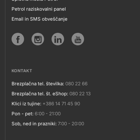
MOBILNE
Petrol raziskovalni panel
APLIKACIJE
Email in SMS obveščanje
IN
SPLETNA
Social
MESTA
media
KONTAKT
Brezplačna tel. številka:
080 22 66
Kontakt
Brezplačna tel. št. eShop:
080 22 13
Klici iz tujine:
+386 14 71 45 90
Pon - pet:
6:00 - 21:00
Sob, ned in prazniki:
7:00 - 20:00