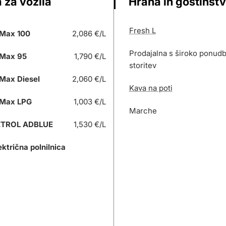
 za vozila
Hrana in gostinst
Fresh L
Max 100
2,086 €/L
Prodajalna s široko ponudb
Max 95
1,790 €/L
storitev
Max Diesel
2,060 €/L
Kava na poti
Max LPG
1,003 €/L
Marche
ETROL ADBLUE
1,530 €/L
ektrična polnilnica