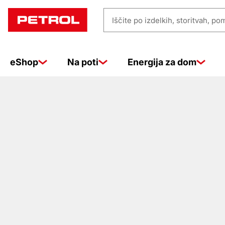
Prodajna
Iščite
mesta
po
izdelkih,
eShop
Na poti
Energija za dom
storitvah,
pomoči
…