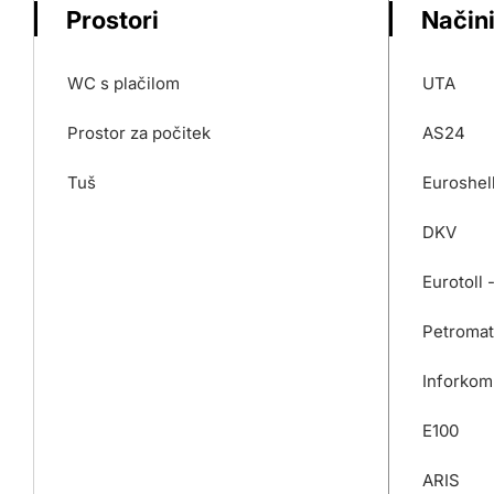
Prostori
Načini
WC s plačilom
UTA
Prostor za počitek
AS24
Tuš
Euroshel
DKV
Eurotoll 
Petromat
Inforkom
E100
ARIS