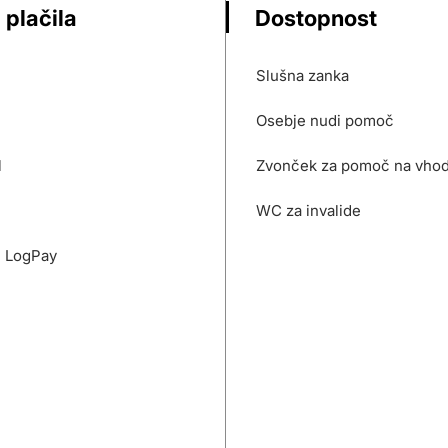
 plačila
Dostopnost
Slušna zanka
Osebje nudi pomoč
l
Zvonček za pomoč na vho
WC za invalide
- LogPay