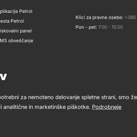
plikacije Petrol
Klici za pravne osebe:
+386 
esta Petrol
Pon - pet:
7:00 - 15:00
BILNE
iskovalni panel
 SMS obveščanje
LIKACIJE
Pomoč in svetovanje
Znanje in podpora
Footer
ov
Petrol ceniki
cial
links
LETNA
potrebni za nemoteno delovanje spletne strani, smo že 
dia
 analitične in marketinške piškotke.
Podrobneje
Varstvo zasebnosti in osebnih podatkov
Izvensodno reševa
ESTA
i