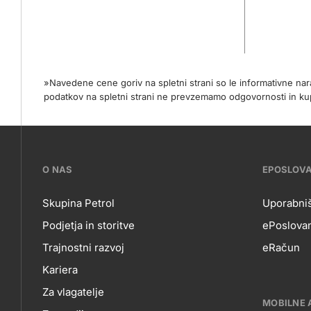
»Navedene cene goriv na spletni strani so le informativne na
podatkov na spletni strani ne prevzemamo odgovornosti in
???
O NAS
EPOSLOV
petrol-
Skupina Petrol
Uporabniš
Podjetja in storitve
ePoslovan
skupno.footer-
O
EP
Trajnostni razvoj
eRačun
title???
Kariera
NAS
Za vlagatelje
MOBILNE 