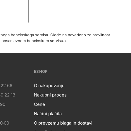
meznega bencinskega servisa. Glede na navedeno za pravilnost
na posameznem bencinskem servisu.«
ESHOP
 22 66
O nakupovanju
0 22 13
Nakupni proces
eshop
 90
Cene
Načini plačila
20:00
O prevzemu blaga in dostavi