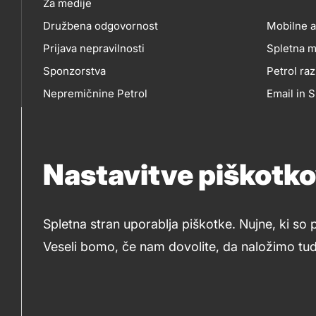
Za medije
Družbena odgovornost
Mobilne a
Prijava nepravilnosti
Spletna m
MO
Sponzorstva
Petrol raz
Nepremičnine Petrol
Email in
AP
Nabavni razpisi
Nastavitve piškotk
IN
So
SP
Spletna stran uporablja piškotke. Nujne, ki so 
me
Veseli bomo, če nam dovolite, da naložimo tudi
© 2019-2026 Petrol d.d., Ljubljana
Pravni pogoji
M
Piškotki
Izjava o dostopnosti
Kazalo stran