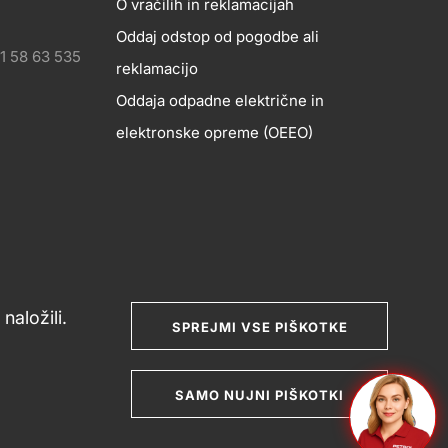
O vračilih in reklamacijah
Oddaj odstop od pogodbe ali
1 58 63 535
reklamacijo
Oddaja odpadne električne in
elektronske opreme (OEEO)
naložili.
SPREJMI VSE PIŠKOTKE
nje potrošniških sporov
Splošni pogoji poslovanja
SAMO NUJNI PIŠKOTKI