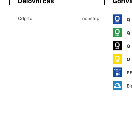
Delovni čas
Goriva
Odprto
nonstop
Q 
Q 
Q 
Q 
P
El