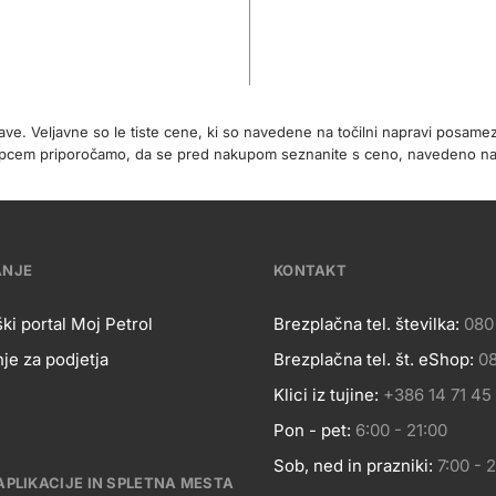
rave. Veljavne so le tiste cene, ki so navedene na točilni napravi posa
 kupcem priporočamo, da se pred nakupom seznanite s ceno, navedeno 
ANJE
KONTAKT
ki portal Moj Petrol
Brezplačna tel. številka:
080
je za podjetja
Brezplačna tel. št. eShop:
08
OSLOVANJE
Kontakt
Klici iz tujine:
+386 14 71 45
Pon - pet:
6:00 - 21:00
Sob, ned in prazniki:
7:00 - 
APLIKACIJE IN SPLETNA MESTA