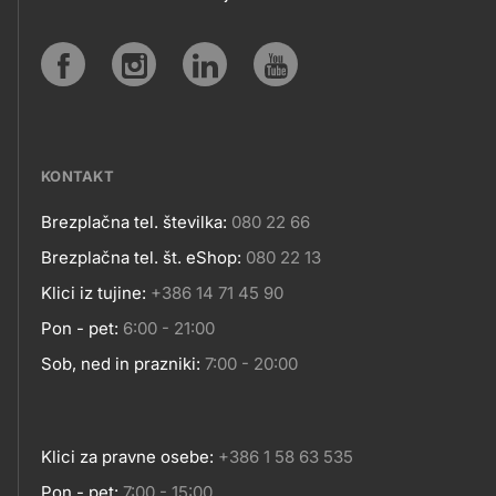
IN
SPLETNA
Social
MESTA
media
KONTAKT
Brezplačna tel. številka:
080 22 66
Kontakt
Brezplačna tel. št. eShop:
080 22 13
Klici iz tujine:
+386 14 71 45 90
Pon - pet:
6:00 - 21:00
Sob, ned in prazniki:
7:00 - 20:00
Klici za pravne osebe:
+386 1 58 63 535
Pon - pet:
7:00 - 15:00