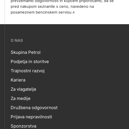
prevzemamo odgovornosti in kupcem priporočamo, da se
pred nakupom seznanite s ceno, navedeno na
posameznem bencinskem servisu.«
???
O NAS
petrol-
Skupina Petrol
skupno.footer-
O
Podjetja in storitve
title???
Trajnostni razvoj
NAS
Kariera
Za vlagatelje
Za medije
Družbena odgovornost
Prijava nepravilnosti
Sponzorstva