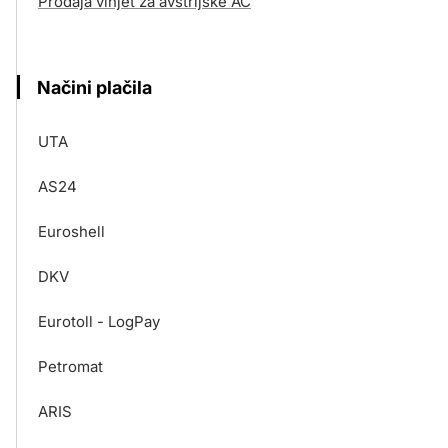
Prodaja vinjet za avstrijske AC
Načini plačila
UTA
AS24
Euroshell
DKV
Eurotoll - LogPay
Petromat
ARIS