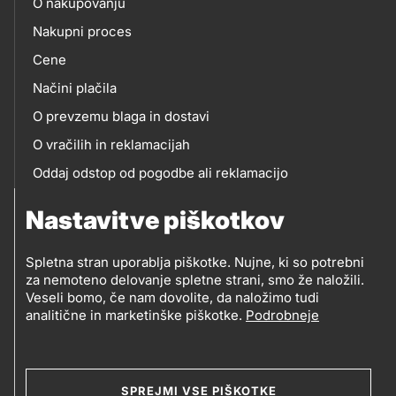
O nakupovanju
eshop
Nakupni proces
Cene
Načini plačila
O prevzemu blaga in dostavi
O vračilih in reklamacijah
Oddaj odstop od pogodbe ali reklamacijo
Oddaja odpadne električne in elektronske opreme
Nastavitve piškotkov
(OEEO)
Spletna stran uporablja piškotke. Nujne, ki so potrebni
za nemoteno delovanje spletne strani, smo že naložili.
Veseli bomo, če nam dovolite, da naložimo tudi
analitične in marketinške piškotke.
Podrobneje
© 2019-2026 Petrol d.d., Ljubljana
Pravni pogoji
Legal
Varstvo zasebnosti in osebnih podatkov
SPREJMI VSE PIŠKOTKE