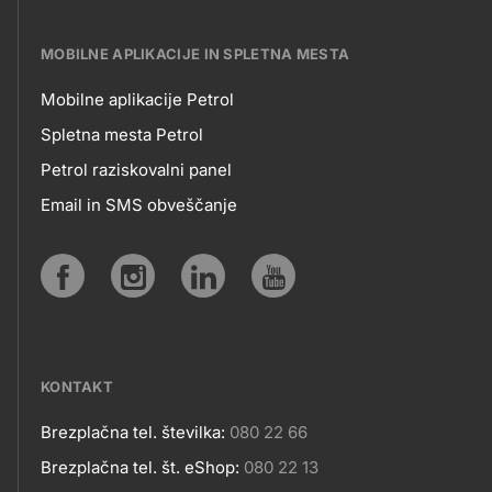
MOBILNE APLIKACIJE IN SPLETNA MESTA
Mobilne aplikacije Petrol
MOBILNE
Spletna mesta Petrol
Petrol raziskovalni panel
APLIKACIJE
Email in SMS obveščanje
IN
SPLETNA
Social
MESTA
media
KONTAKT
Brezplačna tel. številka:
080 22 66
Kontakt
Brezplačna tel. št. eShop:
080 22 13