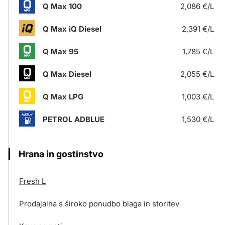
Q Max 100
2,086 €/L
Q Max iQ Diesel
2,391 €/L
Q Max 95
1,785 €/L
Q Max Diesel
2,055 €/L
Q Max LPG
1,003 €/L
PETROL ADBLUE
1,530 €/L
Hrana in gostinstvo
Fresh L
Prodajalna s široko ponudbo blaga in storitev