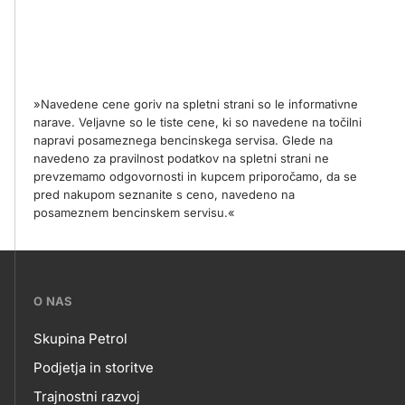
»Navedene cene goriv na spletni strani so le informativne
narave. Veljavne so le tiste cene, ki so navedene na točilni
napravi posameznega bencinskega servisa. Glede na
navedeno za pravilnost podatkov na spletni strani ne
prevzemamo odgovornosti in kupcem priporočamo, da se
pred nakupom seznanite s ceno, navedeno na
posameznem bencinskem servisu.«
???
O NAS
petrol-
Skupina Petrol
skupno.footer-
O
Podjetja in storitve
title???
Trajnostni razvoj