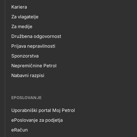
NAS
Kariera
Za vlagatelje
Za medije
Družbena odgovornost
Prijava nepravilnosti
Sponzorstva
Nepremičnine Petrol
Nabavni razpisi
EPOSLOVANJE
Uporabniški portal Moj Petrol
EPOSLOVANJE
ePoslovanje za podjetja
eRačun