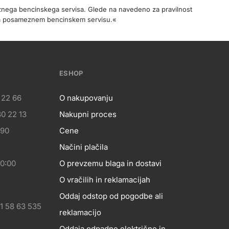
meznega bencinskega servisa. Glede na navedeno za pravilnost
na posameznem bencinskem servisu.«
ESHOP
 22 66
O nakupovanju
0 22 13
Nakupni proces
eshop
 90
Cene
Načini plačila
20:00
O prevzemu blaga in dostavi
O vračilih in reklamacijah
Oddaj odstop od pogodbe ali
1 58 63 535
reklamacijo
Oddaja odpadne električne in