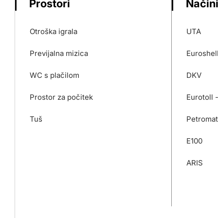
Prostori
Načini
Otroška igrala
UTA
Previjalna mizica
Euroshel
WC s plačilom
DKV
Prostor za počitek
Eurotoll 
Tuš
Petromat
E100
ARIS