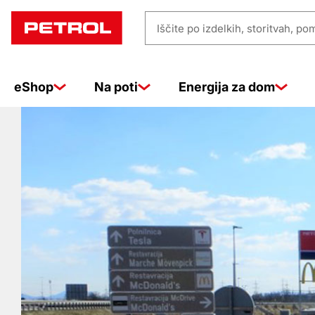
Prodajna
Iščite
mesta
po
izdelkih,
eShop
Na poti
Energija za dom
storitvah,
pomoči
…