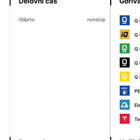
Delovni čas
Goriva
Odprto
nonstop
Q 
Q 
Q 
Q 
Q 
P
El
Te