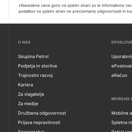
»Navedene cene goriv na spletni strani so le informativne na
podatkov na spletni strani ne prevzemamo odgovornosti in
???
O NAS
EPOSLOV
petrol-
Skupina Petrol
Uporabniš
Podjetja in storitve
ePoslovan
skupno.footer-
O
EP
Trajnostni razvoj
eRačun
title???
Kariera
NAS
Za vlagatelje
MOBILNE 
Za medije
Družbena odgovornost
Mobilne a
Prijava nepravilnosti
Spletna m
Sponzorstva
Petrol raz