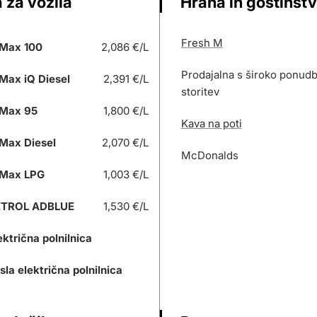
 za vozila
Hrana in gostinst
Fresh M
Max 100
2,086 €/L
Prodajalna s široko ponudb
Max iQ Diesel
2,391 €/L
storitev
Max 95
1,800 €/L
Kava na poti
Max Diesel
2,070 €/L
McDonalds
Max LPG
1,003 €/L
ETROL ADBLUE
1,530 €/L
ektrična polnilnica
sla električna polnilnica