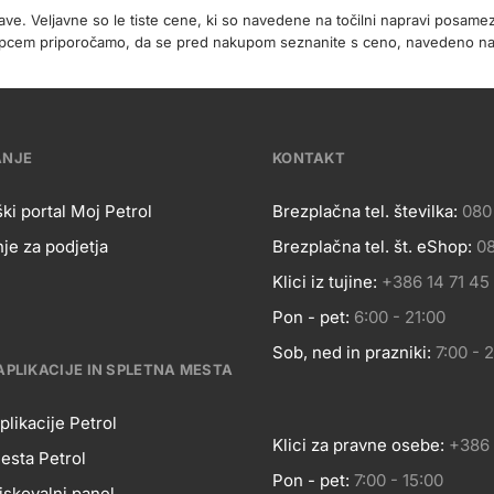
rave. Veljavne so le tiste cene, ki so navedene na točilni napravi posa
 kupcem priporočamo, da se pred nakupom seznanite s ceno, navedeno 
ANJE
KONTAKT
ki portal Moj Petrol
Brezplačna tel. številka:
080
je za podjetja
Brezplačna tel. št. eShop:
08
OSLOVANJE
Kontakt
Klici iz tujine:
+386 14 71 45
Pon - pet:
6:00 - 21:00
Sob, ned in prazniki:
7:00 - 
APLIKACIJE IN SPLETNA MESTA
plikacije Petrol
Klici za pravne osebe:
+386 
esta Petrol
Pon - pet:
7:00 - 15:00
iskovalni panel