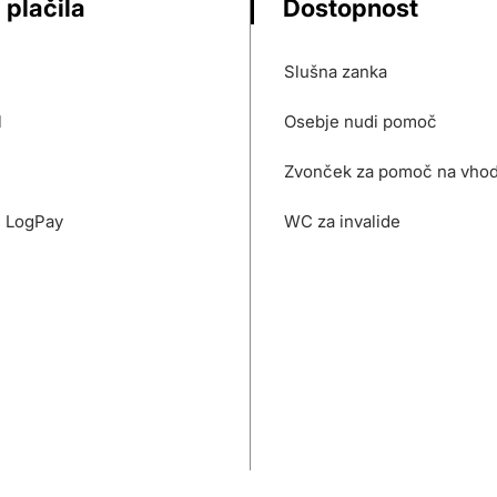
 plačila
Dostopnost
Slušna zanka
l
Osebje nudi pomoč
Zvonček za pomoč na vho
- LogPay
WC za invalide