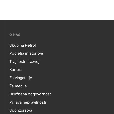
???
O NAS
petrol-
Skupina Petrol
skupno.footer-
O
Podjetja in storitve
title???
Trajnostni razvoj
NAS
Kariera
Za vlagatelje
Za medije
Družbena odgovornost
Prijava nepravilnosti
Sponzorstva