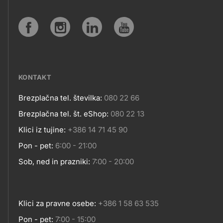
IN
SPLETNA
Social
MESTA
media
KONTAKT
Brezplačna tel. številka:
080 22 66
Kontakt
Brezplačna tel. št. eShop:
080 22 13
Klici iz tujine:
+386 14 71 45 90
Pon - pet:
6:00 - 21:00
Sob, ned in prazniki:
7:00 - 20:00
Klici za pravne osebe:
+386 1 58 63 535
Pon - pet:
7:00 - 15:00