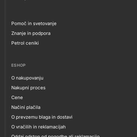
Pomoč in svetovanje
Footer
Znanje in podpora
Petrol ceniki
links
ESHOP
O nakupovanju
eshop
Nakupni proces
Cene
Načini plačila
O prevzemu blaga in dostavi
O vračilih in reklamacijah
Oddaj odstop od pogodbe ali reklamacijo