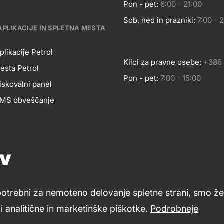
Pon - pet:
6:00 - 21:00
Sob, ned in prazniki:
7:00 - 
APLIKACIJE IN SPLETNA MESTA
plikacije Petrol
Klici za pravne osebe:
+386 
esta Petrol
Pon - pet:
7:00 - 15:00
BILNE
iskovalni panel
 SMS obveščanje
LIKACIJE
Pomoč in svetovanje
Znanje in podpora
Footer
ov
Petrol ceniki
cial
links
LETNA
potrebni za nemoteno delovanje spletne strani, smo že 
dia
 analitične in marketinške piškotke.
Podrobneje
Varstvo zasebnosti in osebnih podatkov
Izvensodno reševa