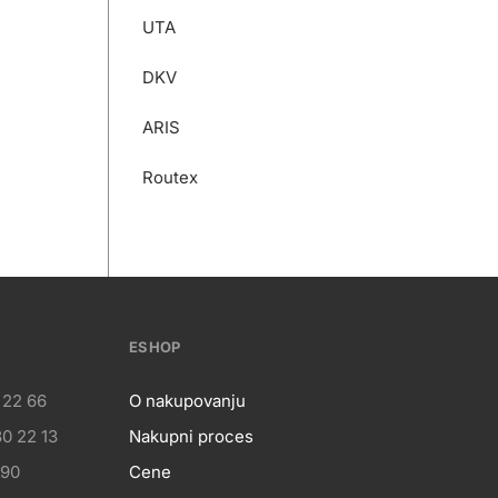
UTA
DKV
ARIS
Routex
ESHOP
 22 66
O nakupovanju
0 22 13
Nakupni proces
eshop
 90
Cene