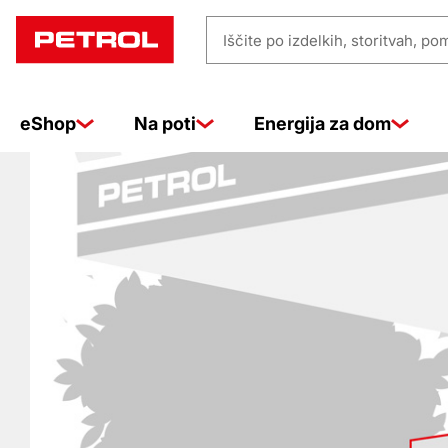
Prodajna
Iščite
mesta
po
izdelkih,
eShop
Na poti
Energija za dom
storitvah,
pomoči
…