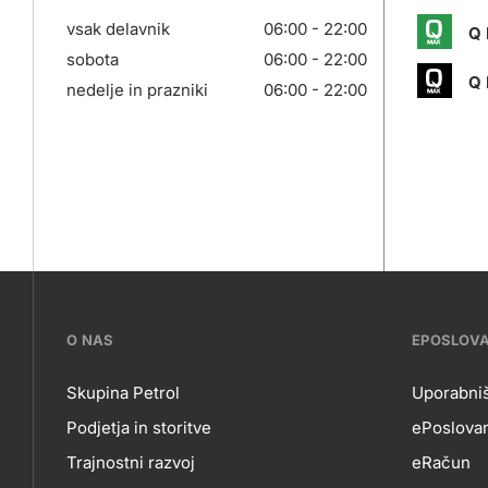
vsak delavnik
06:00 - 22:00
Q 
sobota
06:00 - 22:00
Q 
nedelje in prazniki
06:00 - 22:00
???
O NAS
EPOSLOV
petrol-
Skupina Petrol
Uporabniš
Podjetja in storitve
ePoslovan
skupno.footer-
O
EP
Trajnostni razvoj
eRačun