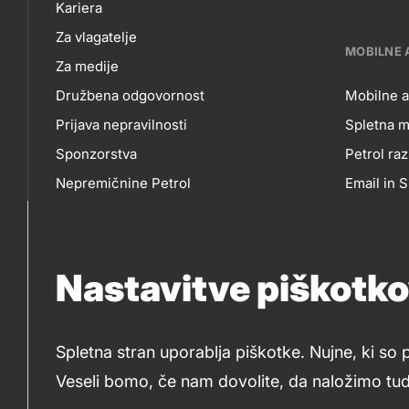
title???
Kariera
NAS
Za vlagatelje
MOBILNE 
Za medije
Družbena odgovornost
Mobilne a
Prijava nepravilnosti
Spletna m
MO
Sponzorstva
Petrol raz
Nepremičnine Petrol
Email in
AP
Nabavni razpisi
Nastavitve piškotk
IN
So
SP
Spletna stran uporablja piškotke. Nujne, ki so 
me
Veseli bomo, če nam dovolite, da naložimo tudi
© 2019-2026 Petrol d.d., Ljubljana
Pravni pogoji