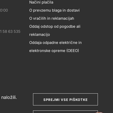
Načini plačila
20:00
O prevzemu blaga in dostavi
O vračilih in reklamacijah
Oddaj odstop od pogodbe ali
1 58 63 535
reklamacijo
Oddaja odpadne električne in
elektronske opreme (OEEO)
naložili.
SPREJMI VSE PIŠKOTKE
nje potrošniških sporov
Splošni pogoji poslovanja