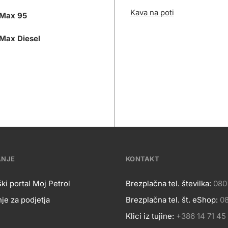
Kava na poti
Max 95
Max Diesel
ANJE
KONTAKT
ki portal Moj Petrol
Brezplačna tel. številka:
080
je za podjetja
Brezplačna tel. št. eShop:
08
OSLOVANJE
Kontakt
Klici iz tujine:
+386 14 71 45