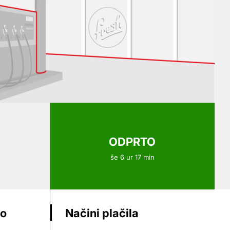
ODPRTO
še 6 ur 17 min
vo
Načini plačila