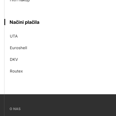
Načini plačila
UTA
Euroshell
DKV
Routex
???
O NAS
petrol-