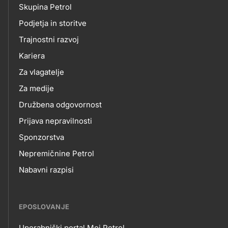
Skupina Petrol
skupno.footer-
O
Podjetja in storitve
title???
Trajnostni razvoj
NAS
Kariera
Za vlagatelje
Za medije
Družbena odgovornost
Prijava nepravilnosti
Sponzorstva
Nepremičnine Petrol
Nabavni razpisi
EPOSLOVANJE
Uporabniški portal Moj Petrol