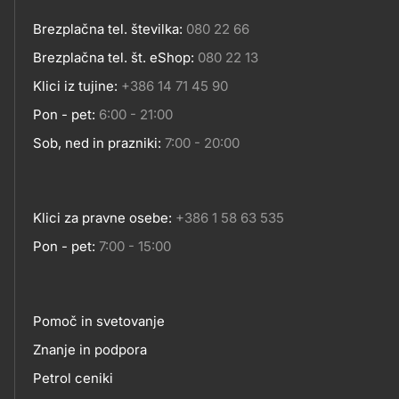
Brezplačna tel. številka:
080 22 66
Kontakt
Brezplačna tel. št. eShop:
080 22 13
Klici iz tujine:
+386 14 71 45 90
Pon - pet:
6:00 - 21:00
Sob, ned in prazniki:
7:00 - 20:00
Klici za pravne osebe:
+386 1 58 63 535
Pon - pet:
7:00 - 15:00
Pomoč in svetovanje
Footer
Znanje in podpora
Petrol ceniki
links