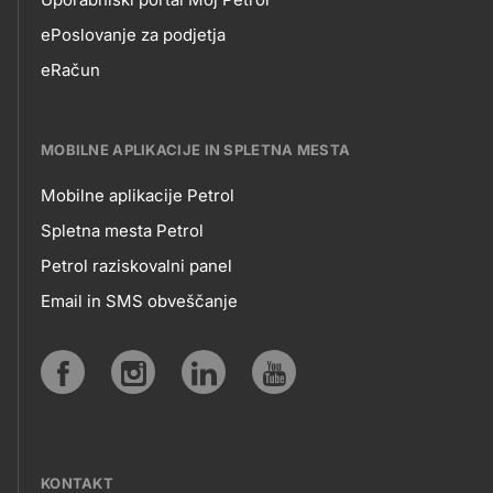
EPOSLOVANJE
ePoslovanje za podjetja
eRačun
MOBILNE APLIKACIJE IN SPLETNA MESTA
Mobilne aplikacije Petrol
MOBILNE
Spletna mesta Petrol
Petrol raziskovalni panel
APLIKACIJE
Email in SMS obveščanje
IN
SPLETNA
Social
MESTA
media
KONTAKT