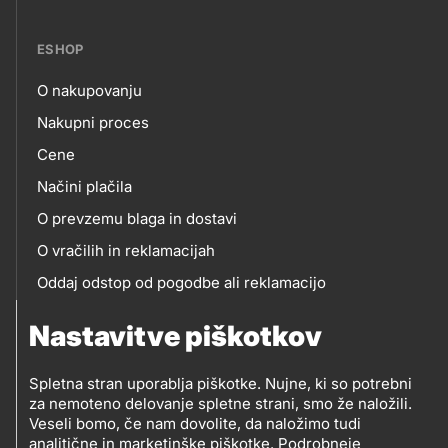
ESHOP
O nakupovanju
eshop
Nakupni proces
Cene
Načini plačila
O prevzemu blaga in dostavi
O vračilih in reklamacijah
Oddaj odstop od pogodbe ali reklamacijo
Oddaja odpadne električne in elektronske opreme
Nastavitve piškotkov
(OEEO)
Spletna stran uporablja piškotke. Nujne, ki so potrebni
za nemoteno delovanje spletne strani, smo že naložili.
Veseli bomo, če nam dovolite, da naložimo tudi
analitične in marketinške piškotke.
Podrobneje