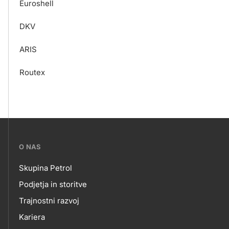
Euroshell
DKV
ARIS
Routex
???
O NAS
petrol-
Skupina Petrol
skupno.footer-
O
Podjetja in storitve
title???
Trajnostni razvoj
NAS
Kariera