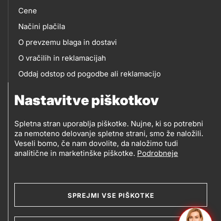
Cene
Načini plačila
O prevzemu blaga in dostavi
O vračilih in reklamacijah
Oddaj odstop od pogodbe ali reklamacijo
Oddaja odpadne električne in elektronske opreme
Nastavitve piškotkov
(OEEO)
Spletna stran uporablja piškotke. Nujne, ki so potrebni
za nemoteno delovanje spletne strani, smo že naložili.
Veseli bomo, če nam dovolite, da naložimo tudi
analitične in marketinške piškotke.
Podrobneje
© 2019-2026 Petrol d.d., Ljubljana
Pravni pogoji
Legal
Varstvo zasebnosti in osebnih podatkov
SPREJMI VSE PIŠKOTKE
Izvensodno reševanje potrošniških sporov
and
Splošni pogoji poslovanja
Piškotki