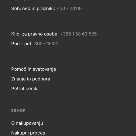
Sob, ned in prazniki:
7:00 - 20:00
Klici za pravne osebe:
+386 1 58 63 535
Pon - pet:
7:00 - 15:00
Pomoč in svetovanje
Footer
Znanje in podpora
Petrol ceniki
links
ESHOP
O nakupovanju
eshop
Nakupni proces