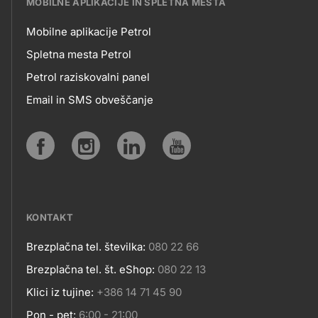
MOBILNE APLIKACIJE IN SPLETNA MESTA
Mobilne aplikacije Petrol
MOBILNE
Spletna mesta Petrol
Petrol raziskovalni panel
APLIKACIJE
Email in SMS obveščanje
IN
SPLETNA
Social
MESTA
media
KONTAKT
Brezplačna tel. številka:
080 22 66
Kontakt
Brezplačna tel. št. eShop:
080 22 13
Klici iz tujine:
+386 14 71 45 90
Pon - pet:
6:00 - 21:00