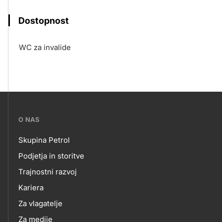
Dostopnost
WC za invalide
???
O NAS
petrol-
Skupina Petrol
skupno.footer-
O
Podjetja in storitve
title???
Trajnostni razvoj
NAS
Kariera
Za vlagatelje
Za medije