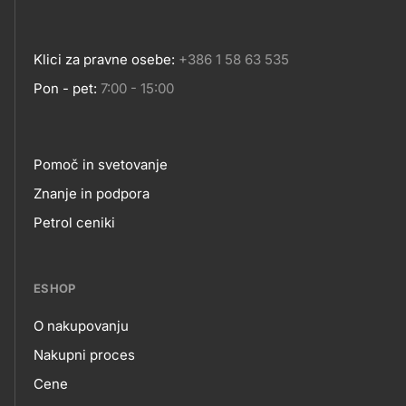
Klici za pravne osebe:
+386 1 58 63 535
Pon - pet:
7:00 - 15:00
Pomoč in svetovanje
Footer
Znanje in podpora
Petrol ceniki
links
ESHOP
O nakupovanju
eshop
Nakupni proces
Cene