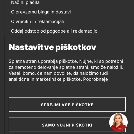
Načini plačila
O prevzemu blaga in dostavi
O vračilih in reklamacijah
Oddaj odstop od pogodbe ali reklamacijo
Oddaja odpadne električne in elektronske opreme
Nastavitve piškotkov
(OEEO)
Spletna stran uporablja piškotke. Nujne, ki so potrebni
za nemoteno delovanje spletne strani, smo že naložili.
Veseli bomo, če nam dovolite, da naložimo tudi
analitične in marketinške piškotke.
Podrobneje
© 2019-2026 Petrol d.d., Ljubljana
Pravni pogoji
Legal
Varstvo zasebnosti in osebnih podatkov
SPREJMI VSE PIŠKOTKE
Izvensodno reševanje potrošniških sporov
and
Splošni pogoji poslovanja
Piškotki
footer
SAMO NUJNI PIŠKOTKI
Izjava o dostopnosti
Kazalo strani