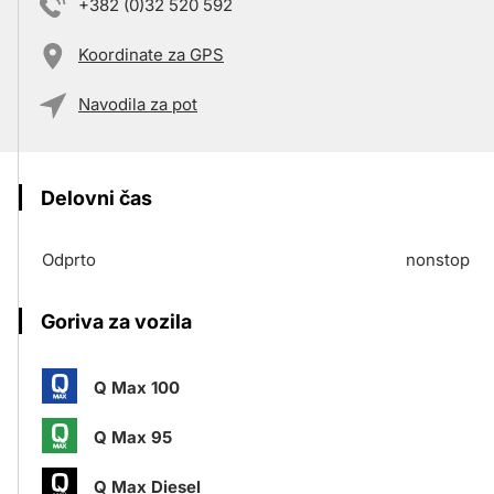
+382 (0)32 520 592
Koordinate za GPS
Navodila za pot
Delovni čas
Odprto
nonstop
Goriva za vozila
Q Max 100
Q Max 95
Q Max Diesel