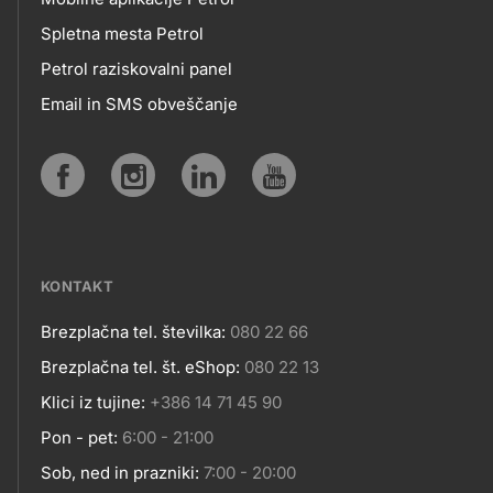
MOBILNE
Spletna mesta Petrol
Petrol raziskovalni panel
APLIKACIJE
Email in SMS obveščanje
IN
SPLETNA
Social
MESTA
media
KONTAKT
Brezplačna tel. številka:
080 22 66
Kontakt
Brezplačna tel. št. eShop:
080 22 13
Klici iz tujine:
+386 14 71 45 90
Pon - pet:
6:00 - 21:00
Sob, ned in prazniki:
7:00 - 20:00