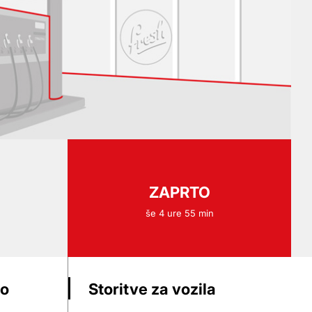
ZAPRTO
še 4 ure 55 min
vo
Storitve za vozila