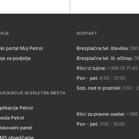
ANJE
KONTAKT
ki portal Moj Petrol
Brezplačna tel. številka:
080
je za podjetja
Brezplačna tel. št. eShop:
08
OSLOVANJE
Kontakt
Klici iz tujine:
+386 14 71 45
Pon - pet:
6:00 - 21:00
Sob, ned in prazniki:
7:00 - 
APLIKACIJE IN SPLETNA MESTA
plikacije Petrol
Klici za pravne osebe:
+386 
esta Petrol
Pon - pet:
7:00 - 15:00
BILNE
iskovalni panel
 SMS obveščanje