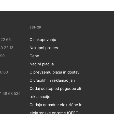
ESHOP
 22 66
O nakupovanju
0 22 13
Nakupni proces
eshop
 90
Cene
Načini plačila
20:00
O prevzemu blaga in dostavi
O vračilih in reklamacijah
Oddaj odstop od pogodbe ali
1 58 63 535
reklamacijo
Oddaja odpadne električne in
elektronske opreme (OEEO)