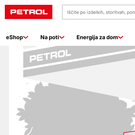
Prodajna
Iščite
mesta
po
izdelkih,
eShop
Na poti
Energija za dom
storitvah,
pomoči
…