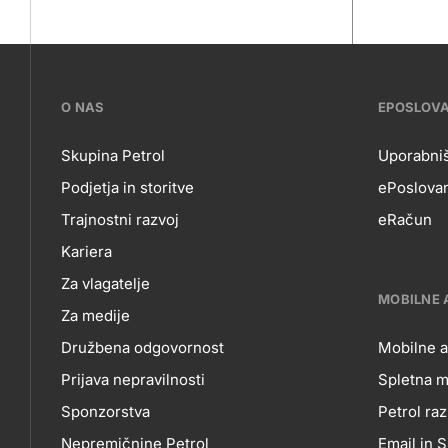
???
O NAS
EPOSLOV
petrol-
Skupina Petrol
Uporabniš
Podjetja in storitve
ePoslovan
skupno.footer-
O
EP
Trajnostni razvoj
eRačun
title???
Kariera
NAS
Za vlagatelje
MOBILNE 
Za medije
Družbena odgovornost
Mobilne a
Prijava nepravilnosti
Spletna m
MO
Sponzorstva
Petrol raz
Nepremičnine Petrol
Email in