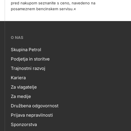
pred nakupom seznanite s ceno, navedeno na
posameznem bencinskem servisu.«
???
O NAS
petrol-
Skupina Petrol
skupno.footer-
O
Podjetja in storitve
title???
Trajnostni razvoj
NAS
Kariera
Za vlagatelje
Za medije
Družbena odgovornost
Prijava nepravilnosti
Sponzorstva