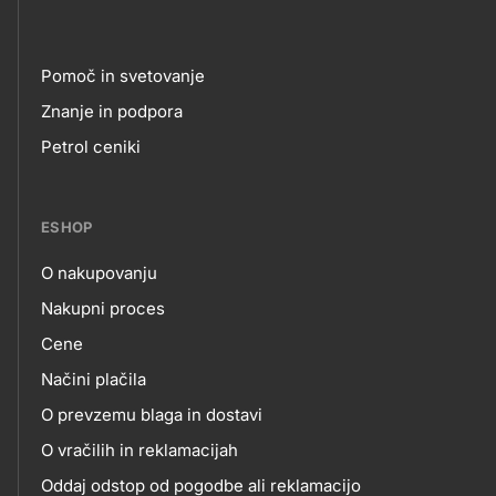
Pomoč in svetovanje
Footer
Znanje in podpora
Petrol ceniki
links
ESHOP
O nakupovanju
eshop
Nakupni proces
Cene
Načini plačila
O prevzemu blaga in dostavi
O vračilih in reklamacijah
Oddaj odstop od pogodbe ali reklamacijo