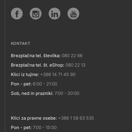
IN
SPLETNA
Social
MESTA
media
KONTAKT
Brezplačna tel. številka:
080 22 66
Kontakt
Brezplačna tel. št. eShop:
080 22 13
Klici iz tujine:
+386 14 71 45 90
Pon - pet:
6:00 - 21:00
Sob, ned in prazniki:
7:00 - 20:00
Klici za pravne osebe:
+386 1 58 63 535
Pon - pet:
7:00 - 15:00