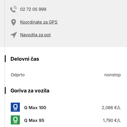
02 72 05 999
Koordinate za GPS
Navodila za pot
Delovni čas
Odprto
nonstop
Goriva za vozila
Q Max 100
2,086 €/L
Q Max 95
1,790 €/L