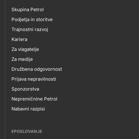
petrol-
Skupina Petrol
skupno.footer-
O
Podjetja in storitve
title???
Trajnostni razvoj
NAS
Kariera
Za vlagatelje
Za medije
Družbena odgovornost
Prijava nepravilnosti
Sponzorstva
Nepremičnine Petrol
Nabavni razpisi
EPOSLOVANJE