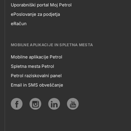
Uporabniški portal Moj Petrol
EPOSLOVANJE
ePoslovanje za podjetja
eRačun
MOBILNE APLIKACIJE IN SPLETNA MESTA
Mobilne aplikacije Petrol
MOBILNE
Spletna mesta Petrol
Petrol raziskovalni panel
APLIKACIJE
Email in SMS obveščanje
IN
SPLETNA
Social
MESTA
media