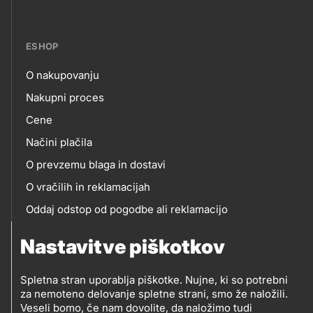
links
ESHOP
O nakupovanju
eshop
Nakupni proces
Cene
Načini plačila
O prevzemu blaga in dostavi
O vračilih in reklamacijah
Oddaj odstop od pogodbe ali reklamacijo
Oddaja odpadne električne in elektronske opreme
Nastavitve piškotkov
(OEEO)
Spletna stran uporablja piškotke. Nujne, ki so potrebni
za nemoteno delovanje spletne strani, smo že naložili.
Veseli bomo, če nam dovolite, da naložimo tudi