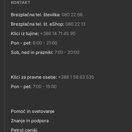
KONTAKT
Brezplačna tel. številka:
080 22 66
Kontakt
Brezplačna tel. št. eShop:
080 22 13
Klici iz tujine:
+386 14 71 45 90
Pon - pet:
6:00 - 21:00
Sob, ned in prazniki:
7:00 - 20:00
Klici za pravne osebe:
+386 1 58 63 535
Pon - pet:
7:00 - 15:00
Pomoč in svetovanje
Footer
Znanje in podpora
Petrol ceniki