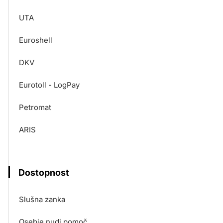
UTA
Euroshell
DKV
Eurotoll - LogPay
Petromat
ARIS
Dostopnost
Slušna zanka
Osebje nudi pomoč