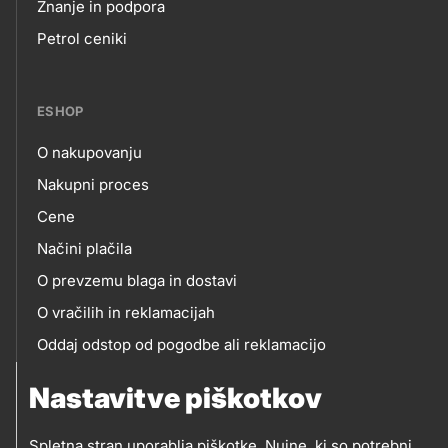
Footer
Znanje in podpora
Petrol ceniki
links
ESHOP
O nakupovanju
eshop
Nakupni proces
Cene
Načini plačila
O prevzemu blaga in dostavi
O vračilih in reklamacijah
Oddaj odstop od pogodbe ali reklamacijo
Oddaja odpadne električne in elektronske opreme
Nastavitve piškotkov
(OEEO)
Spletna stran uporablja piškotke. Nujne, ki so potrebni