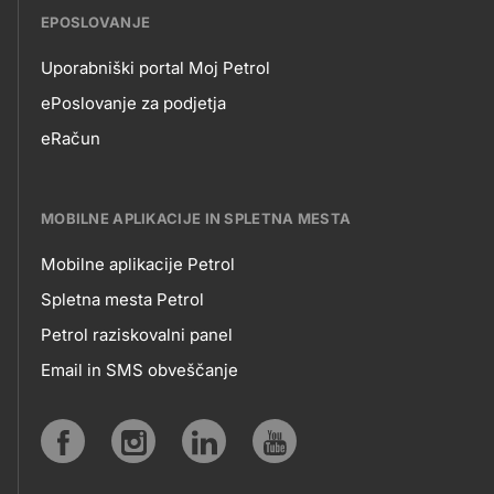
EPOSLOVANJE
Uporabniški portal Moj Petrol
EPOSLOVANJE
ePoslovanje za podjetja
eRačun
MOBILNE APLIKACIJE IN SPLETNA MESTA
Mobilne aplikacije Petrol
MOBILNE
Spletna mesta Petrol
Petrol raziskovalni panel
APLIKACIJE
Email in SMS obveščanje
IN
SPLETNA
Social
MESTA