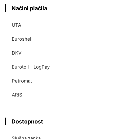
Načini plačila
UTA
Euroshell
DKV
Eurotoll - LogPay
Petromat
ARIS
Dostopnost
Slušna zanka