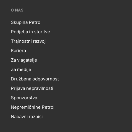
???
O NAS
petrol-
Skupina Petrol
skupno.footer-
O
Podjetja in storitve
title???
Trajnostni razvoj
NAS
Kariera
Za vlagatelje
Za medije
Družbena odgovornost
Prijava nepravilnosti
Sponzorstva
Nepremičnine Petrol
Nabavni razpisi