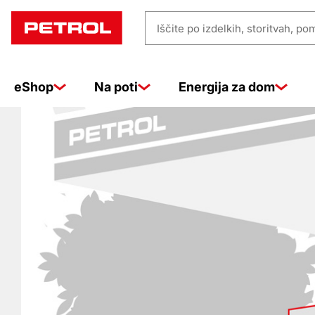
Prodajna
Iščite
mesta
po
izdelkih,
eShop
Na poti
Energija za dom
storitvah,
pomoči
…