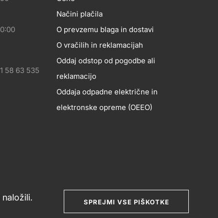
eshop
Načini plačila
20:00
O prevzemu blaga in dostavi
O vračilih in reklamacijah
Oddaj odstop od pogodbe ali
1 58 63 535
reklamacijo
Oddaja odpadne električne in
elektronske opreme (OEEO)
naložili.
SPREJMI VSE PIŠKOTKE