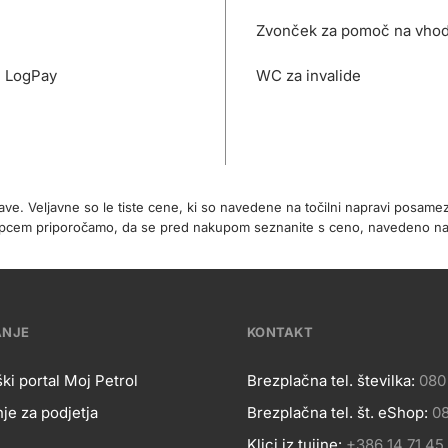
Zvonček za pomoč na vho
- LogPay
WC za invalide
rave. Veljavne so le tiste cene, ki so navedene na točilni napravi posa
 kupcem priporočamo, da se pred nakupom seznanite s ceno, navedeno 
ANJE
KONTAKT
ki portal Moj Petrol
Brezplačna tel. številka:
080
je za podjetja
Brezplačna tel. št. eShop:
08
Klici iz tujine:
+386 14 71 45