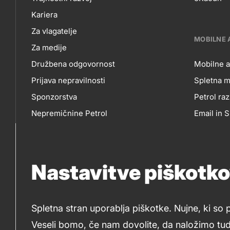
O
EP
title???
Kariera
NAS
Za vlagatelje
MOBILNE 
Za medije
Družbena odgovornost
Mobilne a
Prijava nepravilnosti
Spletna m
MO
Sponzorstva
Petrol raz
Nepremičnine Petrol
Email in
AP
Nabavni razpisi
Nastavitve piškotk
IN
So
SP
Spletna stran uporablja piškotke. Nujne, ki so 
me
Veseli bomo, če nam dovolite, da naložimo tudi