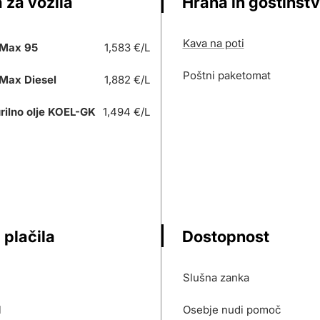
 za vozila
Hrana in gostinst
Kava na poti
Max 95
1,583 €/L
Poštni paketomat
Max Diesel
1,882 €/L
rilno olje KOEL-GK
1,494 €/L
 plačila
Dostopnost
Slušna zanka
l
Osebje nudi pomoč