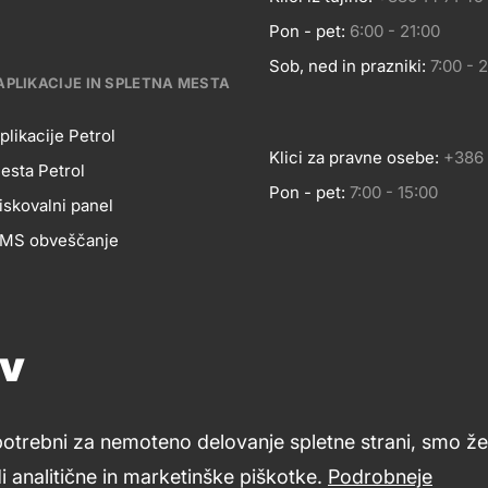
OSLOVANJE
Kontakt
Pon - pet:
6:00 - 21:00
Sob, ned in prazniki:
7:00 - 
APLIKACIJE IN SPLETNA MESTA
plikacije Petrol
Klici za pravne osebe:
+386 
esta Petrol
Pon - pet:
7:00 - 15:00
BILNE
iskovalni panel
 SMS obveščanje
LIKACIJE
Pomoč in svetovanje
Znanje in podpora
Footer
ov
Petrol ceniki
cial
links
LETNA
potrebni za nemoteno delovanje spletne strani, smo že 
dia
 analitične in marketinške piškotke.
Podrobneje