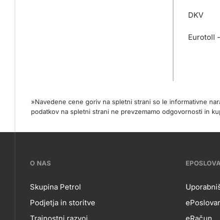
DKV
Eurotoll 
»Navedene cene goriv na spletni strani so le informativne na
podatkov na spletni strani ne prevzemamo odgovornosti in
???
O NAS
EPOSLOV
petrol-
Skupina Petrol
Uporabniš
Podjetja in storitve
ePoslovan
skupno.footer-
Trajnostni razvoj
eRačun