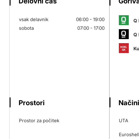
Delovni čas
Goriva
vsak delavnik
06:00 - 19:00
Q 
sobota
07:00 - 17:00
Q 
Ku
Prostori
Načini
Prostor za počitek
UTA
Euroshel