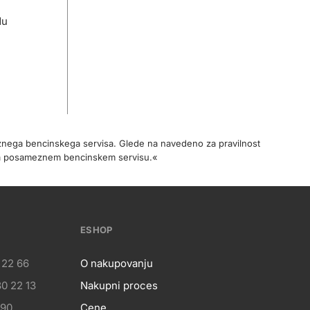
du
meznega bencinskega servisa. Glede na navedeno za pravilnost
na posameznem bencinskem servisu.«
ESHOP
 22 66
O nakupovanju
0 22 13
Nakupni proces
 90
Cene