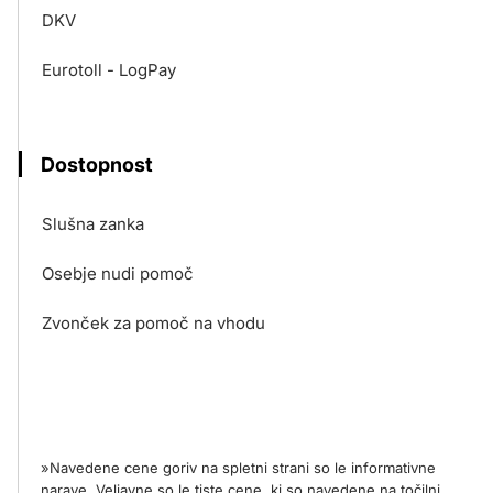
DKV
Eurotoll - LogPay
Dostopnost
Slušna zanka
Osebje nudi pomoč
Zvonček za pomoč na vhodu
»Navedene cene goriv na spletni strani so le informativne
narave. Veljavne so le tiste cene, ki so navedene na točilni