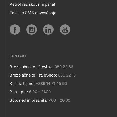
Petrol raziskovalni panel
APLIKACIJE
Email in SMS obveščanje
IN
SPLETNA
Social
MESTA
media
KONTAKT
Brezplačna tel. številka:
080 22 66
Kontakt
Brezplačna tel. št. eShop:
080 22 13
Klici iz tujine:
+386 14 71 45 90
Pon - pet:
6:00 - 21:00
Sob, ned in prazniki:
7:00 - 20:00