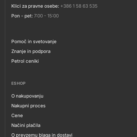
Klici za pravne osebe:
+386 1 58 63 535
Pon - pet:
7:00 - 15:00
Pomoč in svetovanje
Footer
Znanje in podpora
Petrol ceniki
links
ESHOP
O nakupovanju
eshop
Nakupni proces
Cene
Načini plačila
O prevzemu blaga in dostavi