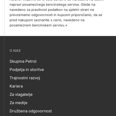
napravi posameznega bencinskega servisa. Glede na
navedeno za pravilnost podatkov na spletni strani ne
prevzemamo odgovornosti in kupcem priporočamo, da se
pred nakupom seznanite s ceno, navedeno na
posameznem bencinskem servisu.«
???
O NAS
petrol-
Skupina Petrol
skupno.footer-
O
Podjetja in storitve
title???
Trajnostni razvoj
NAS
Kariera
Za vlagatelje
Za medije
Družbena odgovornost