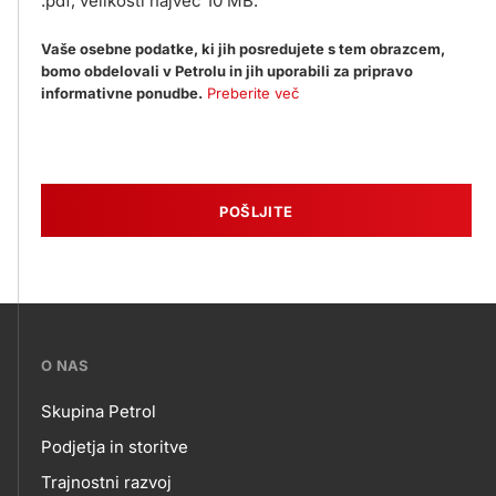
.pdf, velikosti največ 10 MB.
Vaše osebne podatke, ki jih posredujete s tem obrazcem,
bomo obdelovali v Petrolu in jih uporabili za pripravo
informativne ponudbe.
Preberite več
POŠLJITE
???
O NAS
petrol-
Skupina Petrol
skupno.footer-
O
Podjetja in storitve
title???
Trajnostni razvoj