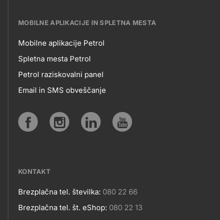
MOBILNE APLIKACIJE IN SPLETNA MESTA
Mobilne aplikacije Petrol
MOBILNE
Spletna mesta Petrol
Petrol raziskovalni panel
APLIKACIJE
Email in SMS obveščanje
IN
SPLETNA
Social
MESTA
media
KONTAKT
Brezplačna tel. številka:
080 22 66
Kontakt
Brezplačna tel. št. eShop:
080 22 13