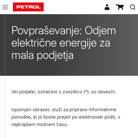
Povpraševanje:
Odjem
Povpraševanje: Odjem
električne
električne energije za
energije
mala podjetja
za
mala
podjetja
Vsi podatki, označeni z zvezdico (*), so obvezni.
Izpolnjen obrazec služi za pripravo informativne
ponudbe, ki jo boste prejeli po elektronski pošti, v
najkrajšem možnem času.