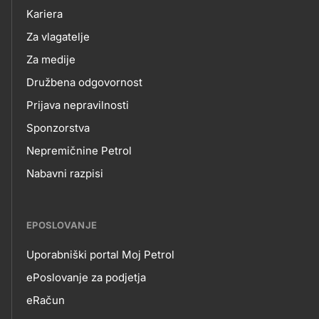
NAS
Kariera
Za vlagatelje
Za medije
Družbena odgovornost
Prijava nepravilnosti
Sponzorstva
Nepremičnine Petrol
Nabavni razpisi
EPOSLOVANJE
Uporabniški portal Moj Petrol
EPOSLOVANJE
ePoslovanje za podjetja
eRačun