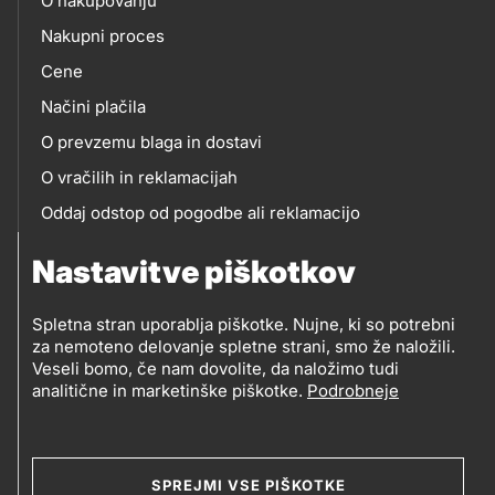
O nakupovanju
eshop
Nakupni proces
Cene
Načini plačila
O prevzemu blaga in dostavi
O vračilih in reklamacijah
Oddaj odstop od pogodbe ali reklamacijo
Oddaja odpadne električne in elektronske opreme
Nastavitve piškotkov
(OEEO)
Spletna stran uporablja piškotke. Nujne, ki so potrebni
za nemoteno delovanje spletne strani, smo že naložili.
Veseli bomo, če nam dovolite, da naložimo tudi
analitične in marketinške piškotke.
Podrobneje
© 2019-2026 Petrol d.d., Ljubljana
Pravni pogoji
Legal
Varstvo zasebnosti in osebnih podatkov
SPREJMI VSE PIŠKOTKE