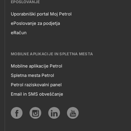
EPOSLOVANJE
Uporabniški portal Moj Petrol
EPOSLOVANJE
ePoslovanje za podjetja
eRačun
MOBILNE APLIKACIJE IN SPLETNA MESTA
Mobilne aplikacije Petrol
MOBILNE
Spletna mesta Petrol
Petrol raziskovalni panel
APLIKACIJE
Email in SMS obveščanje
IN
SPLETNA
Social
MESTA