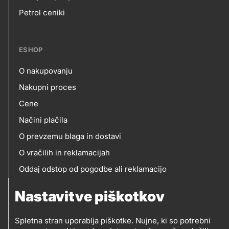
Footer
Petrol ceniki
links
ESHOP
O nakupovanju
eshop
Nakupni proces
Cene
Načini plačila
O prevzemu blaga in dostavi
O vračilih in reklamacijah
Oddaj odstop od pogodbe ali reklamacijo
Oddaja odpadne električne in elektronske opreme
Nastavitve piškotkov
(OEEO)
Spletna stran uporablja piškotke. Nujne, ki so potrebni