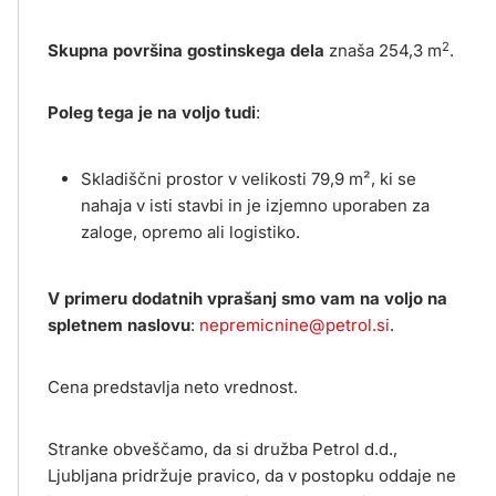
2
Skupna površina gostinskega dela
znaša 254,3 m
.
Poleg tega je na voljo tudi
:
Skladiščni prostor v velikosti 79,9 m², ki se
nahaja v isti stavbi in je izjemno uporaben za
zaloge, opremo ali logistiko.
V primeru dodatnih vprašanj smo vam na voljo na
spletnem naslovu
:
nepremicnine@petrol.si
.
Cena predstavlja neto vrednost.
Stranke obveščamo, da si družba Petrol d.d.,
Ljubljana pridržuje pravico, da v postopku oddaje ne