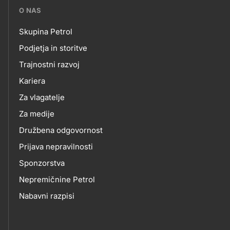
???
O NAS
petrol-
Skupina Petrol
skupno.footer-
O
Podjetja in storitve
title???
Trajnostni razvoj
NAS
Kariera
Za vlagatelje
Za medije
Družbena odgovornost
Prijava nepravilnosti
Sponzorstva
Nepremičnine Petrol
Nabavni razpisi