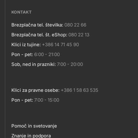
media
KONTAKT
Brezplačna tel. številka:
080 22 66
Kontakt
Brezplačna tel. št. eShop:
080 22 13
Klici iz tujine:
+386 14 71 45 90
Pon - pet:
6:00 - 21:00
Sob, ned in prazniki:
7:00 - 20:00
Klici za pravne osebe:
+386 1 58 63 535
Pon - pet:
7:00 - 15:00
Pomoč in svetovanje
Znanje in podpora