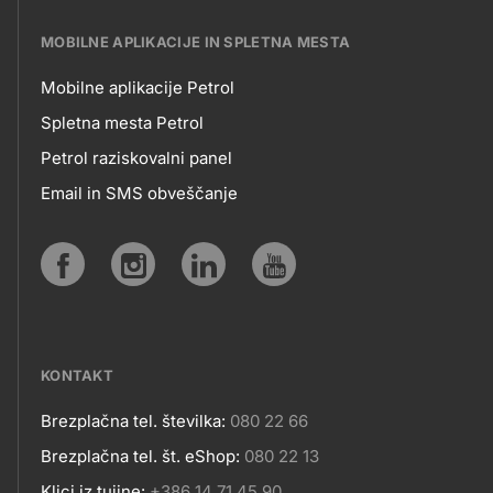
slovenske nogometne reprezentance
Pravila nagradne igre
PDF
(za 3. tekmo Slovenija : Anglija)
"Naročite kurilno olje v portalu
MOBILNE APLIKACIJE IN SPLETNA MESTA
ali mobilni aplikaciji Moj Petrol
Mobilne aplikacije Petrol
in zadenite povračilo
Žrebanje je potekalo 26. junija 2024,
MOBILNE
vrednosti nakupa"
Spletna mesta Petrol
nagrajenci pa so bili obveščeni po
elektronski pošti v roku sedmih delovnih
Petrol raziskovalni panel
APLIKACIJE
dni po zaključku žrebanja.
Email in SMS obveščanje
IN
SPLETNA
Social
MESTA
media
Pravila nagradne igre
PDF
"Nogometni izziv"
KONTAKT
Brezplačna tel. številka:
080 22 66
Kontakt
Brezplačna tel. št. eShop:
080 22 13
Klici iz tujine:
+386 14 71 45 90