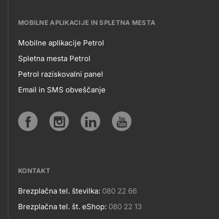
MOBILNE APLIKACIJE IN SPLETNA MESTA
Mobilne aplikacije Petrol
MOBILNE
Spletna mesta Petrol
Petrol raziskovalni panel
APLIKACIJE
Email in SMS obveščanje
IN
SPLETNA
Social
MESTA
media
KONTAKT
Brezplačna tel. številka:
080 22 66
Kontakt
Brezplačna tel. št. eShop:
080 22 13