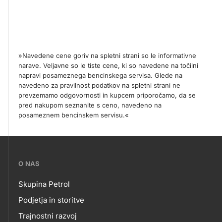
»Navedene cene goriv na spletni strani so le informativne
narave. Veljavne so le tiste cene, ki so navedene na točilni
napravi posameznega bencinskega servisa. Glede na
navedeno za pravilnost podatkov na spletni strani ne
prevzemamo odgovornosti in kupcem priporočamo, da se
pred nakupom seznanite s ceno, navedeno na
posameznem bencinskem servisu.«
???
O NAS
petrol-
Skupina Petrol
skupno.footer-
O
Podjetja in storitve
title???
Trajnostni razvoj