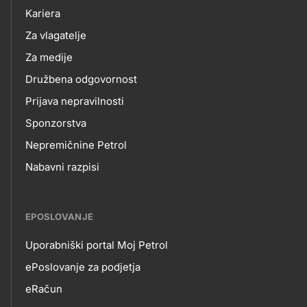
NAS
Kariera
Za vlagatelje
Za medije
Družbena odgovornost
Prijava nepravilnosti
Sponzorstva
Nepremičnine Petrol
Nabavni razpisi
EPOSLOVANJE
Uporabniški portal Moj Petrol
EPOSLOVANJE
ePoslovanje za podjetja
eRačun