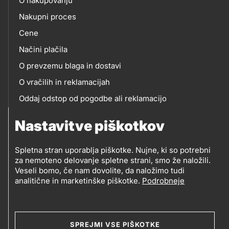
O nakupovanju
eshop
Nakupni proces
Cene
Načini plačila
O prevzemu blaga in dostavi
O vračilih in reklamacijah
Oddaj odstop od pogodbe ali reklamacijo
Oddaja odpadne električne in elektronske opreme
Nastavitve piškotkov
(OEEO)
Spletna stran uporablja piškotke. Nujne, ki so potrebni
za nemoteno delovanje spletne strani, smo že naložili.
Veseli bomo, če nam dovolite, da naložimo tudi
analitične in marketinške piškotke.
Podrobneje
© 2019-2026 Petrol d.d., Ljubljana
Pravni pogoji
Legal
Varstvo zasebnosti in osebnih podatkov
SPREJMI VSE PIŠKOTKE