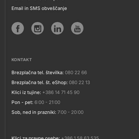
APLIKACIJE
Email in SMS obveščanje
IN
SPLETNA
Social
MESTA
media
KONTAKT
Brezplačna tel. številka:
080 22 66
Kontakt
Brezplačna tel. št. eShop:
080 22 13
Klici iz tujine:
+386 14 71 45 90
Pon - pet:
6:00 - 21:00
Sob, ned in prazniki:
7:00 - 20:00
Klici za pravne osebe:
+386 1 58 63 535