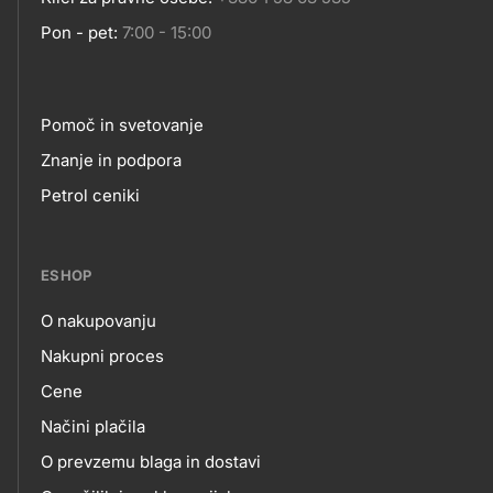
Pon - pet:
7:00 - 15:00
Pomoč in svetovanje
Footer
Znanje in podpora
Petrol ceniki
links
ESHOP
O nakupovanju
eshop
Nakupni proces
Cene
Načini plačila
O prevzemu blaga in dostavi