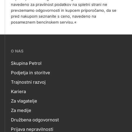
navedeno za pravilnost podatkov na spletni strani ne
prevzemamo odgovornosti in kupcem priporočamo, da se
pred nakupom seznanite s ceno, navedeno na
posameznem bencinskem servisu.«
???
O NAS
petrol-
Skupina Petrol
skupno.footer-
O
Podjetja in storitve
title???
Trajnostni razvoj
NAS
Kariera
Za vlagatelje
Za medije
Družbena odgovornost
Prijava nepravilnosti