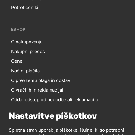
Footer
Petrol ceniki
links
ESHOP
O nakupovanju
eshop
Nakupni proces
Cene
Načini plačila
O prevzemu blaga in dostavi
O vračilih in reklamacijah
Oddaj odstop od pogodbe ali reklamacijo
Oddaja odpadne električne in elektronske opreme
Nastavitve piškotkov
(OEEO)
Spletna stran uporablja piškotke. Nujne, ki so potrebni