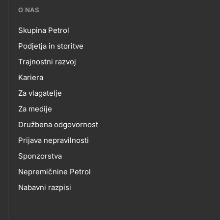
???
O NAS
petrol-
Skupina Petrol
skupno.footer-
O
Podjetja in storitve
title???
Trajnostni razvoj
NAS
Kariera
Za vlagatelje
Za medije
Družbena odgovornost
Prijava nepravilnosti
Sponzorstva
Nepremičnine Petrol
Nabavni razpisi