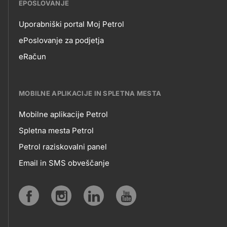
EPOSLOVANJE
Uporabniški portal Moj Petrol
EPOSLOVANJE
ePoslovanje za podjetja
eRačun
MOBILNE APLIKACIJE IN SPLETNA MESTA
Mobilne aplikacije Petrol
MOBILNE
Spletna mesta Petrol
Petrol raziskovalni panel
APLIKACIJE
Email in SMS obveščanje
IN
SPLETNA
Social
MESTA