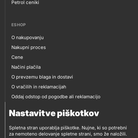
Petrol ceniki
links
ESHOP
O nakupovanju
eshop
Nakupni proces
Cene
Načini plačila
O prevzemu blaga in dostavi
O vračilih in reklamacijah
Oddaj odstop od pogodbe ali reklamacijo
Oddaja odpadne električne in elektronske opreme
Nastavitve piškotkov
(OEEO)
Spletna stran uporablja piškotke. Nujne, ki so potrebni
za nemoteno delovanje spletne strani, smo že naložili.