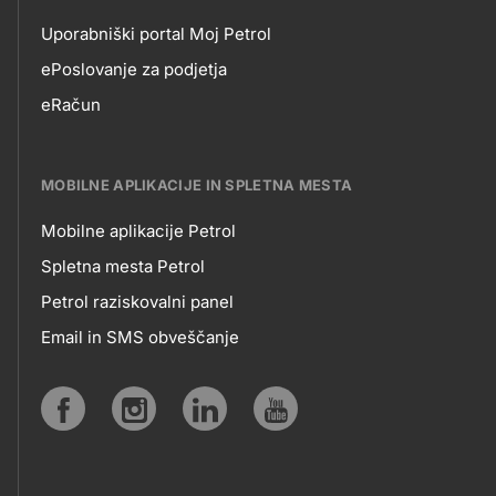
Uporabniški portal Moj Petrol
EPOSLOVANJE
ePoslovanje za podjetja
eRačun
MOBILNE APLIKACIJE IN SPLETNA MESTA
Mobilne aplikacije Petrol
MOBILNE
Spletna mesta Petrol
Petrol raziskovalni panel
APLIKACIJE
Email in SMS obveščanje
IN
SPLETNA
Social
MESTA
media