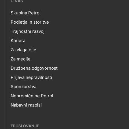
O NAS
petrol-
Skupina Petrol
skupno.footer-
O
Podjetja in storitve
title???
Trajnostni razvoj
NAS
Kariera
Za vlagatelje
Za medije
Družbena odgovornost
Prijava nepravilnosti
Sponzorstva
Nepremičnine Petrol
Nabavni razpisi
EPOSLOVANJE