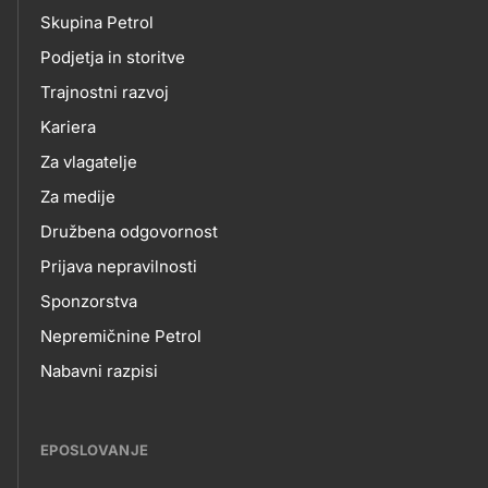
petrol-
Skupina Petrol
skupno.footer-
O
Podjetja in storitve
title???
Trajnostni razvoj
NAS
Kariera
Za vlagatelje
Za medije
Družbena odgovornost
Prijava nepravilnosti
Sponzorstva
Nepremičnine Petrol
Nabavni razpisi
EPOSLOVANJE