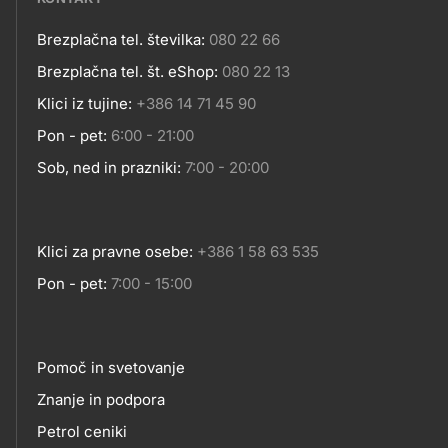
Brezplačna tel. številka:
080 22 66
Kontakt
Brezplačna tel. št. eShop:
080 22 13
Klici iz tujine:
+386 14 71 45 90
Pon - pet:
6:00 - 21:00
Sob, ned in prazniki:
7:00 - 20:00
Klici za pravne osebe:
+386 1 58 63 535
Pon - pet:
7:00 - 15:00
Pomoč in svetovanje
Footer
Znanje in podpora
Petrol ceniki
links