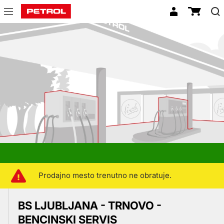
Prodajna
mesta
Prodajno mesto trenutno ne obratuje.
BS LJUBLJANA - TRNOVO -
BENCINSKI SERVIS