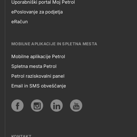
Uporabniški portal Moj Petrol
EPOSLOVANJE
ePoslovanje za podjetja
eRačun
MOBILNE APLIKACIJE IN SPLETNA MESTA
Mobilne aplikacije Petrol
MOBILNE
Spletna mesta Petrol
Petrol raziskovalni panel
APLIKACIJE
Email in SMS obveščanje
IN
SPLETNA
Social
MESTA
media
KONTAKT