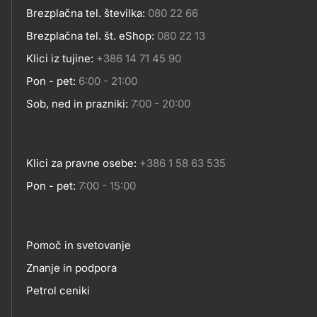
Brezplačna tel. številka:
080 22 66
Kontakt
Brezplačna tel. št. eShop:
080 22 13
Klici iz tujine:
+386 14 71 45 90
Pon - pet:
6:00 - 21:00
Sob, ned in prazniki:
7:00 - 20:00
Klici za pravne osebe:
+386 1 58 63 535
Pon - pet:
7:00 - 15:00
Pomoč in svetovanje
Footer
Znanje in podpora
Petrol ceniki
links