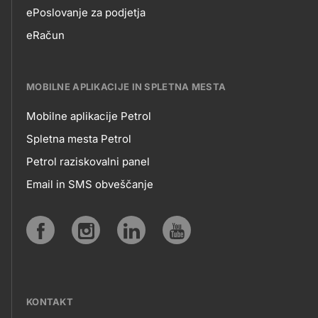
EPOSLOVANJE
ePoslovanje za podjetja
eRačun
MOBILNE APLIKACIJE IN SPLETNA MESTA
Mobilne aplikacije Petrol
MOBILNE
Spletna mesta Petrol
Petrol raziskovalni panel
APLIKACIJE
Email in SMS obveščanje
IN
SPLETNA
Social
MESTA
media
KONTAKT