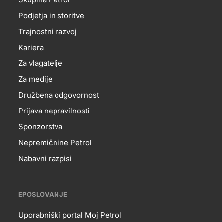
skupno.footer-
O
Podjetja in storitve
title???
Trajnostni razvoj
NAS
Kariera
Za vlagatelje
Za medije
Družbena odgovornost
Prijava nepravilnosti
Sponzorstva
Nepremičnine Petrol
Nabavni razpisi
EPOSLOVANJE
Uporabniški portal Moj Petrol