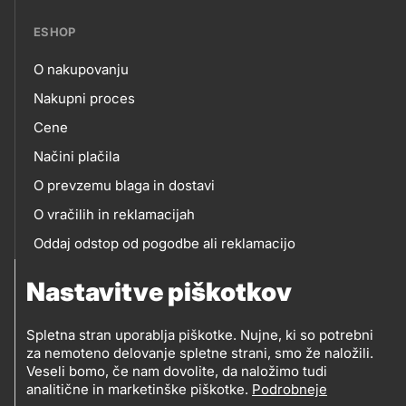
ESHOP
O nakupovanju
eshop
Nakupni proces
Cene
Načini plačila
O prevzemu blaga in dostavi
O vračilih in reklamacijah
Oddaj odstop od pogodbe ali reklamacijo
Oddaja odpadne električne in elektronske opreme
Nastavitve piškotkov
(OEEO)
Spletna stran uporablja piškotke. Nujne, ki so potrebni
za nemoteno delovanje spletne strani, smo že naložili.
Veseli bomo, če nam dovolite, da naložimo tudi
analitične in marketinške piškotke.
Podrobneje