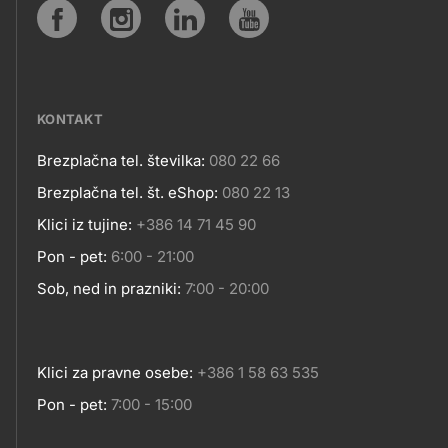
SPLETNA
Social
MESTA
media
KONTAKT
Brezplačna tel. številka:
080 22 66
Kontakt
Brezplačna tel. št. eShop:
080 22 13
Klici iz tujine:
+386 14 71 45 90
Pon - pet:
6:00 - 21:00
Sob, ned in prazniki:
7:00 - 20:00
Klici za pravne osebe:
+386 1 58 63 535
Pon - pet:
7:00 - 15:00