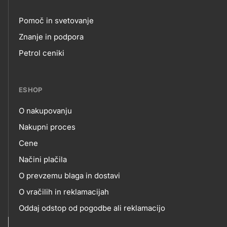
Pomoč in svetovanje
Footer
Znanje in podpora
Petrol ceniki
links
ESHOP
O nakupovanju
eshop
Nakupni proces
Cene
Načini plačila
O prevzemu blaga in dostavi
O vračilih in reklamacijah
Oddaj odstop od pogodbe ali reklamacijo
Oddaja odpadne električne in elektronske opreme