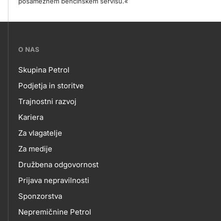
posameznem bencinskem servisu.«
???
O NAS
petrol-
Skupina Petrol
skupno.footer-
O
Podjetja in storitve
title???
Trajnostni razvoj
NAS
Kariera
Za vlagatelje
Za medije
Družbena odgovornost
Prijava nepravilnosti
Sponzorstva
Nepremičnine Petrol