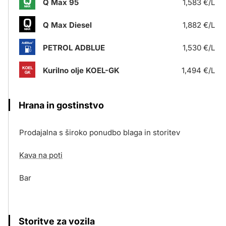
Q Max 95
1,583 €/L
Q Max Diesel
1,882 €/L
PETROL ADBLUE
1,530 €/L
Kurilno olje KOEL-GK
1,494 €/L
Hrana in gostinstvo
Prodajalna s široko ponudbo blaga in storitev
Kava na poti
Bar
Storitve za vozila