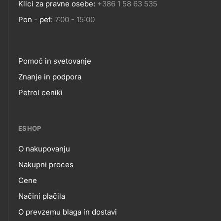
Klici za pravne osebe:
+386 1 58 63 535
Pon - pet:
7:00 - 15:00
Pomoč in svetovanje
Footer
Znanje in podpora
Petrol ceniki
links
ESHOP
O nakupovanju
eshop
Nakupni proces
Cene
Načini plačila
O prevzemu blaga in dostavi