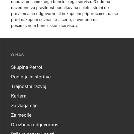
napravi posameznega bencinskega servisa. Glede na
navedeno za pravilnost podatkov na spletni strani ne
prevzemamo odgovornosti in kupcem priporočamo, da se
pred nakupom seznanite s ceno, navedeno na
posameznem bencinskem servisu.«
???
O NAS
petrol-
Skupina Petrol
skupno.footer-
O
Podjetja in storitve
title???
Trajnostni razvoj
NAS
Kariera
Za vlagatelje
Za medije
Družbena odgovornost