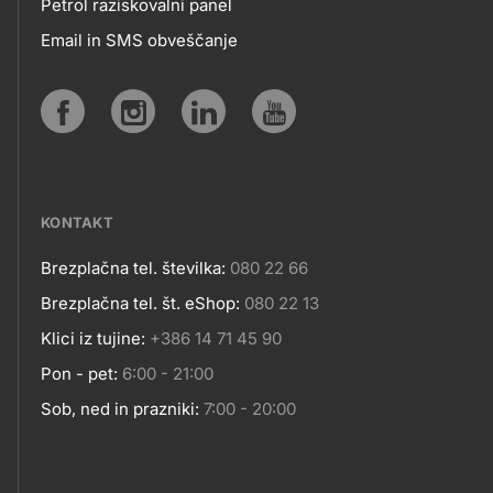
Petrol raziskovalni panel
APLIKACIJE
Email in SMS obveščanje
IN
SPLETNA
Social
MESTA
media
KONTAKT
Brezplačna tel. številka:
080 22 66
Kontakt
Brezplačna tel. št. eShop:
080 22 13
Klici iz tujine:
+386 14 71 45 90
Pon - pet:
6:00 - 21:00
Sob, ned in prazniki:
7:00 - 20:00