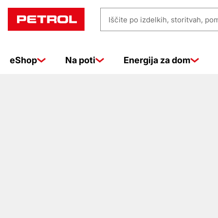
Prodajna
Iščite
mesta
po
izdelkih,
eShop
Na poti
Energija za dom
storitvah,
pomoči
…