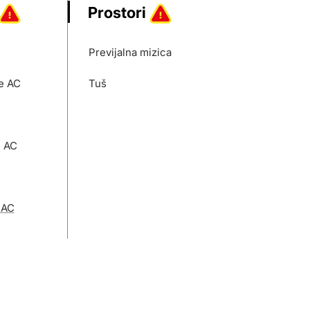
Prostori
Previjalna mizica
e AC
Tuš
e AC
 AC