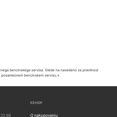
meznega bencinskega servisa. Glede na navedeno za pravilnost
na posameznem bencinskem servisu.«
ESHOP
 22 66
O nakupovanju