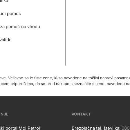
anka
udi pomoč
za pomoč na vhodu
valide
rave. Veljavne so le tiste cene, ki so navedene na točilni napravi posa
 kupcem priporočamo, da se pred nakupom seznanite s ceno, navedeno 
ANJE
KONTAKT
ki portal Moj Petrol
Brezplačna tel. številka:
080