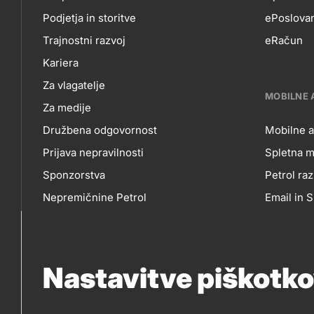
Podjetja in storitve
ePoslovan
skupno.footer-
O
EP
Trajnostni razvoj
eRačun
title???
Kariera
NAS
Za vlagatelje
MOBILNE 
Za medije
Družbena odgovornost
Mobilne a
Prijava nepravilnosti
Spletna m
MO
Sponzorstva
Petrol raz
Nepremičnine Petrol
Email in
AP
Nabavni razpisi
Nastavitve piškotk
IN
So