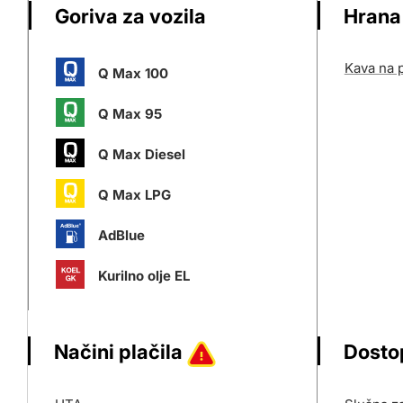
Goriva za vozila
Hrana
Kava na p
Q Max 100
Q Max 95
Q Max Diesel
Q Max LPG
AdBlue
Kurilno olje EL
Načini plačila
Dosto