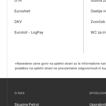
UTA
Slušna z
Euroshell
Osebje n
DKV
Zvonček 
Eurotoll - LogPay
WC za in
»Navedene cene goriv na spletni strani so le informativne na
podatkov na spletni strani ne prevzemamo odgovornosti in
???
O NAS
EPOSLOV
petrol-
Skupina Petrol
Uporabniš