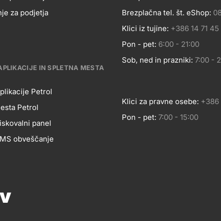
je za podjetja
Brezplačna tel. št. eShop:
08
OSLOVANJE
Kontakt
Klici iz tujine:
+386 14 71 45
Pon - pet:
6:00 - 21:00
Sob, ned in prazniki:
7:00 - 
APLIKACIJE IN SPLETNA MESTA
plikacije Petrol
Klici za pravne osebe:
+386 
esta Petrol
Pon - pet:
7:00 - 15:00
BILNE
iskovalni panel
 SMS obveščanje
LIKACIJE
Pomoč in svetovanje
Znanje in podpora
Footer
ov
Petrol ceniki
cial