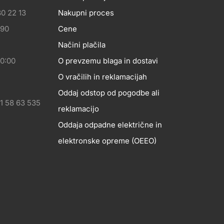
0 22 13
Nakupni proces
eshop
 90
Cene
Načini plačila
20:00
O prevzemu blaga in dostavi
O vračilih in reklamacijah
Oddaj odstop od pogodbe ali
1 58 63 535
reklamacijo
Oddaja odpadne električne in
elektronske opreme (OEEO)