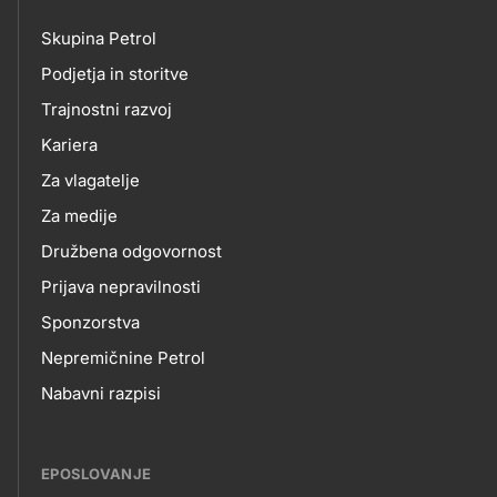
petrol-
Skupina Petrol
skupno.footer-
O
Podjetja in storitve
title???
Trajnostni razvoj
NAS
Kariera
Za vlagatelje
Za medije
Družbena odgovornost
Prijava nepravilnosti
Sponzorstva
Nepremičnine Petrol
Nabavni razpisi
EPOSLOVANJE