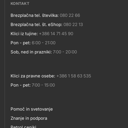
KONTAKT
Brezplačna tel. številka:
080 22 66
Kontakt
Brezplačna tel. št. eShop:
080 22 13
Klici iz tujine:
+386 14 71 45 90
Pon - pet:
6:00 - 21:00
Sob, ned in prazniki:
7:00 - 20:00
Klici za pravne osebe:
+386 1 58 63 535
Pon - pet:
7:00 - 15:00
Pomoč in svetovanje
Footer
Znanje in podpora
Petrol ceniki