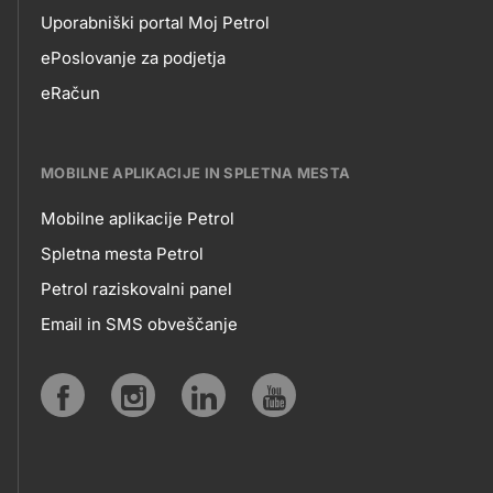
Uporabniški portal Moj Petrol
EPOSLOVANJE
ePoslovanje za podjetja
eRačun
MOBILNE APLIKACIJE IN SPLETNA MESTA
Mobilne aplikacije Petrol
MOBILNE
Spletna mesta Petrol
Petrol raziskovalni panel
APLIKACIJE
Email in SMS obveščanje
IN
SPLETNA
Social
MESTA
media