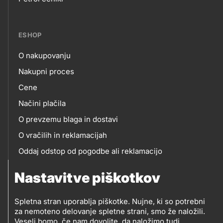
links
ESHOP
O nakupovanju
eshop
Nakupni proces
Cene
Načini plačila
O prevzemu blaga in dostavi
O vračilih in reklamacijah
Oddaj odstop od pogodbe ali reklamacijo
Oddaja odpadne električne in elektronske opreme
Nastavitve piškotkov
(OEEO)
Spletna stran uporablja piškotke. Nujne, ki so potrebni
za nemoteno delovanje spletne strani, smo že naložili.
Veseli bomo, če nam dovolite, da naložimo tudi