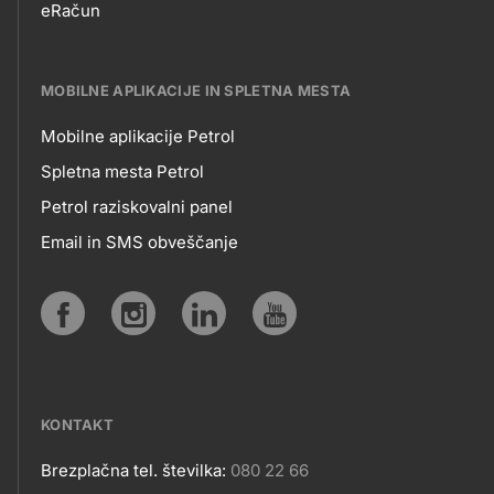
eRačun
MOBILNE APLIKACIJE IN SPLETNA MESTA
Mobilne aplikacije Petrol
MOBILNE
Spletna mesta Petrol
Petrol raziskovalni panel
APLIKACIJE
Email in SMS obveščanje
IN
SPLETNA
Social
MESTA
media
KONTAKT
Brezplačna tel. številka:
080 22 66