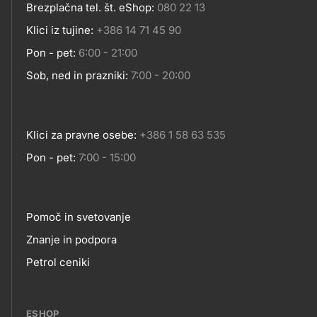
Kontakt
Brezplačna tel. št. eShop:
080 22 13
Klici iz tujine:
+386 14 71 45 90
Pon - pet:
6:00 - 21:00
Sob, ned in prazniki:
7:00 - 20:00
Klici za pravne osebe:
+386 1 58 63 535
Pon - pet:
7:00 - 15:00
Pomoč in svetovanje
Footer
Znanje in podpora
Petrol ceniki
links
ESHOP