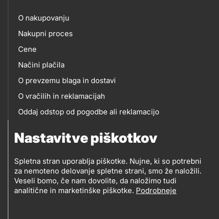
O nakupovanju
eshop
Nakupni proces
Cene
Načini plačila
O prevzemu blaga in dostavi
O vračilih in reklamacijah
Oddaj odstop od pogodbe ali reklamacijo
Oddaja odpadne električne in elektronske opreme
Nastavitve piškotkov
(OEEO)
Spletna stran uporablja piškotke. Nujne, ki so potrebni
za nemoteno delovanje spletne strani, smo že naložili.
Veseli bomo, če nam dovolite, da naložimo tudi
analitične in marketinške piškotke.
Podrobneje
© 2019-2026 Petrol d.d., Ljubljana
Pravni pogoji