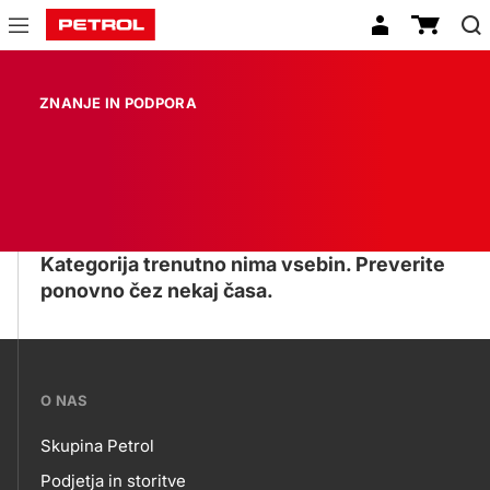
Znanje
in
ZNANJE IN PODPORA
podpora
Kategorija trenutno nima vsebin. Preverite
ponovno čez nekaj časa.
???
O NAS
petrol-
Skupina Petrol
skupno.footer-
Podjetja in storitve