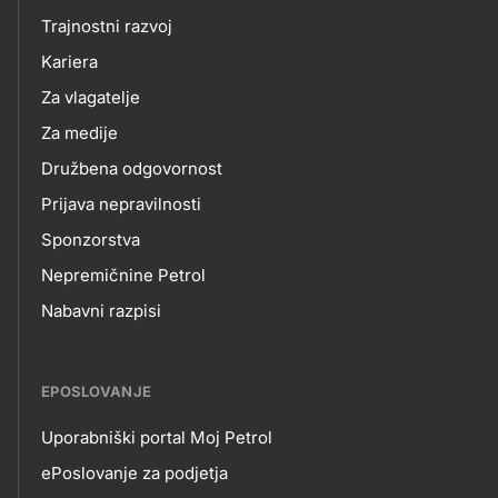
O
title???
Trajnostni razvoj
NAS
Kariera
Za vlagatelje
Za medije
Družbena odgovornost
Prijava nepravilnosti
Sponzorstva
Nepremičnine Petrol
Nabavni razpisi
EPOSLOVANJE
Uporabniški portal Moj Petrol
EPOSLOVANJE
ePoslovanje za podjetja