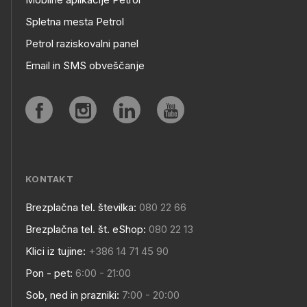
MOBILNE
Spletna mesta Petrol
Petrol raziskovalni panel
APLIKACIJE
Email in SMS obveščanje
IN
SPLETNA
Social
MESTA
media
KONTAKT
Brezplačna tel. številka:
080 22 66
Kontakt
Brezplačna tel. št. eShop:
080 22 13
Klici iz tujine:
+386 14 71 45 90
Pon - pet:
6:00 - 21:00
Sob, ned in prazniki:
7:00 - 20:00