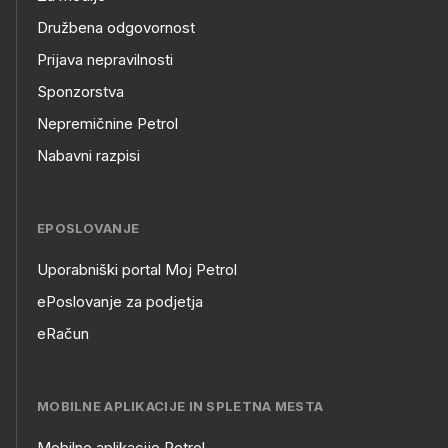
Družbena odgovornost
Prijava nepravilnosti
Sponzorstva
Nepremičnine Petrol
Nabavni razpisi
EPOSLOVANJE
Uporabniški portal Moj Petrol
EPOSLOVANJE
ePoslovanje za podjetja
eRačun
MOBILNE APLIKACIJE IN SPLETNA MESTA
Mobilne aplikacije Petrol