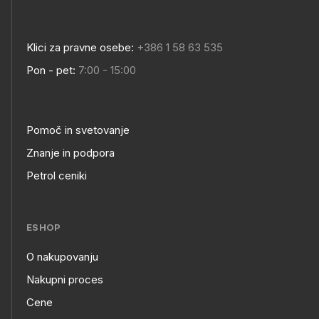
Klici za pravne osebe:
+386 1 58 63 535
Pon - pet:
7:00 - 15:00
Pomoč in svetovanje
Footer
Znanje in podpora
Petrol ceniki
links
ESHOP
O nakupovanju
eshop
Nakupni proces
Cene