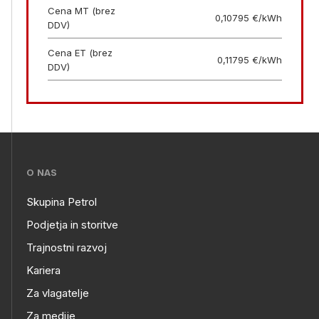
Cena MT (brez
0,10795 €/kWh
DDV)
Cena ET (brez
0,11795 €/kWh
DDV)
???
O NAS
petrol-
Skupina Petrol
skupno.footer-
O
Podjetja in storitve
title???
Trajnostni razvoj
NAS
Kariera
Za vlagatelje
Za medije