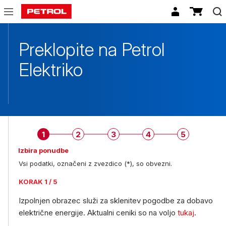
Sklenitev
pogodbe
Preklopite na Petrol
elektrika
Elektriko
1
2
3
4
5
Izbira ponudbe
Vsi podatki, označeni z zvezdico (*), so obvezni.
KORAK 1 / 5
Izpolnjen obrazec služi za sklenitev pogodbe za dobavo
električne energije. Aktualni ceniki so na voljo
tukaj
.