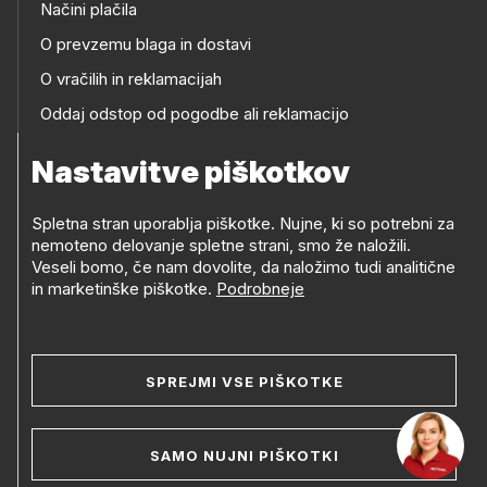
Načini plačila
O prevzemu blaga in dostavi
O vračilih in reklamacijah
Oddaj odstop od pogodbe ali reklamacijo
Oddaja odpadne električne in elektronske opreme
Nastavitve piškotkov
(OEEO)
Spletna stran uporablja piškotke. Nujne, ki so potrebni za
nemoteno delovanje spletne strani, smo že naložili.
Veseli bomo, če nam dovolite, da naložimo tudi analitične
in marketinške piškotke.
Podrobneje
© 2019-2026 Petrol d.d., Ljubljana
Pravni pogoji
Legal
Varstvo zasebnosti in osebnih podatkov
SPREJMI VSE PIŠKOTKE
Izvensodno reševanje potrošniških sporov
and
Splošni pogoji poslovanja
Piškotki
footer
SAMO NUJNI PIŠKOTKI
Izjava o dostopnosti
Kazalo strani