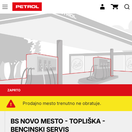
Prodajna
mesta
ZAPRTO
Prodajno mesto trenutno ne obratuje.
BS NOVO MESTO - TOPLIŠKA -
BENCINSKI SERVIS