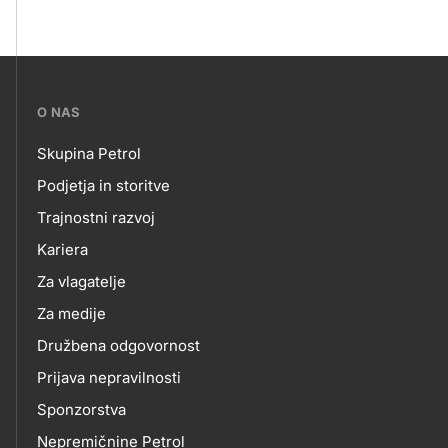
???
O NAS
petrol-
Skupina Petrol
skupno.footer-
O
Podjetja in storitve
title???
Trajnostni razvoj
NAS
Kariera
Za vlagatelje
Za medije
Družbena odgovornost
Prijava nepravilnosti
Sponzorstva
Nepremičnine Petrol