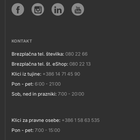
SPLETNA
Social
MESTA
media
KONTAKT
Brezplačna tel. številka:
080 22 66
Kontakt
Brezplačna tel. št. eShop:
080 22 13
Klici iz tujine:
+386 14 71 45 90
Pon - pet:
6:00 - 21:00
Sob, ned in prazniki:
7:00 - 20:00
Klici za pravne osebe:
+386 1 58 63 535
Pon - pet:
7:00 - 15:00