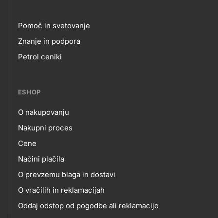
Pomoč in svetovanje
Footer
Znanje in podpora
Petrol ceniki
links
ESHOP
O nakupovanju
eshop
Nakupni proces
Cene
Načini plačila
O prevzemu blaga in dostavi
O vračilih in reklamacijah
Oddaj odstop od pogodbe ali reklamacijo