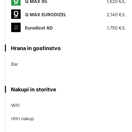
Q MAX 95
1,620 €/L
Q MAX EURODIZEL
2,140 €/L
Eurodizel AD
1,750 €/L
Hrana in gostinstvo
Bar
Nakupi in storitve
Wifi
Hitri nakup