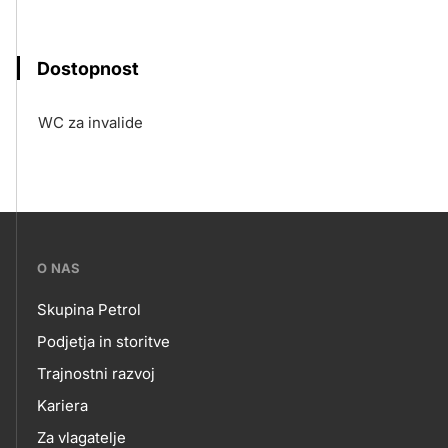
Dostopnost
WC za invalide
???
O NAS
petrol-
Skupina Petrol
skupno.footer-
O
Podjetja in storitve
title???
Trajnostni razvoj
NAS
Kariera
Za vlagatelje