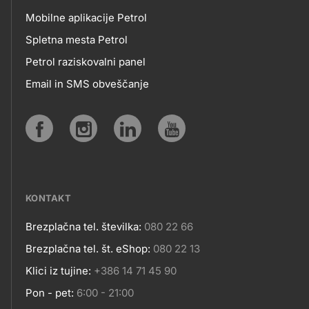
Mobilne aplikacije Petrol
MOBILNE
Spletna mesta Petrol
Petrol raziskovalni panel
APLIKACIJE
Email in SMS obveščanje
IN
SPLETNA
Social
MESTA
media
KONTAKT
Brezplačna tel. številka:
080 22 66
Kontakt
Brezplačna tel. št. eShop:
080 22 13
Klici iz tujine:
+386 14 71 45 90
Pon - pet:
6:00 - 21:00