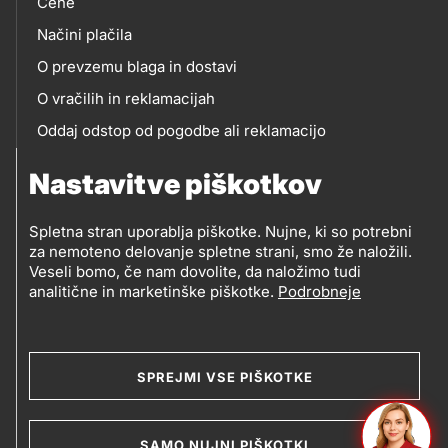
Cene
Načini plačila
O prevzemu blaga in dostavi
O vračilih in reklamacijah
Oddaj odstop od pogodbe ali reklamacijo
Oddaja odpadne električne in elektronske opreme
Nastavitve piškotkov
(OEEO)
Spletna stran uporablja piškotke. Nujne, ki so potrebni
za nemoteno delovanje spletne strani, smo že naložili.
Veseli bomo, če nam dovolite, da naložimo tudi
analitične in marketinške piškotke.
Podrobneje
© 2019-2026 Petrol d.d., Ljubljana
Pravni pogoji
Legal
Varstvo zasebnosti in osebnih podatkov
SPREJMI VSE PIŠKOTKE
Izvensodno reševanje potrošniških sporov
and
Splošni pogoji poslovanja
Piškotki
SAMO NUJNI PIŠKOTKI