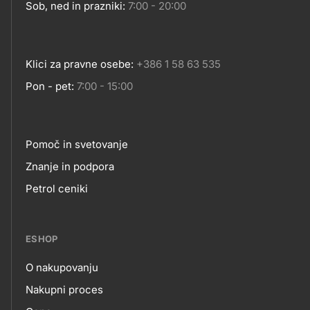
Sob, ned in prazniki:
7:00 - 20:00
Klici za pravne osebe:
+386 1 58 63 535
Pon - pet:
7:00 - 15:00
Pomoč in svetovanje
Footer
Znanje in podpora
Petrol ceniki
links
ESHOP
O nakupovanju
eshop
Nakupni proces