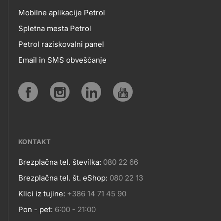
Mobilne aplikacije Petrol
MOBILNE
Spletna mesta Petrol
Petrol raziskovalni panel
APLIKACIJE
Email in SMS obveščanje
IN
SPLETNA
Social
MESTA
media
KONTAKT
Brezplačna tel. številka:
080 22 66
Kontakt
Brezplačna tel. št. eShop:
080 22 13
Klici iz tujine:
+386 14 71 45 90
Pon - pet:
6:00 - 21:00