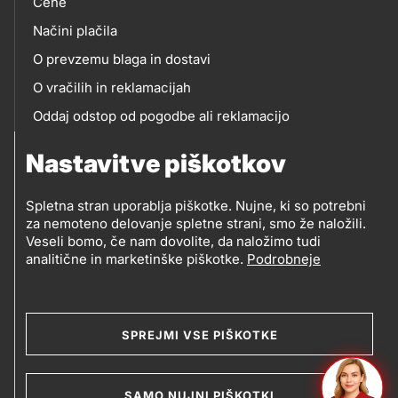
Cene
Načini plačila
O prevzemu blaga in dostavi
O vračilih in reklamacijah
Oddaj odstop od pogodbe ali reklamacijo
Oddaja odpadne električne in elektronske opreme
Nastavitve piškotkov
(OEEO)
Spletna stran uporablja piškotke. Nujne, ki so potrebni
za nemoteno delovanje spletne strani, smo že naložili.
Veseli bomo, če nam dovolite, da naložimo tudi
analitične in marketinške piškotke.
Podrobneje
© 2019-2026 Petrol d.d., Ljubljana
Pravni pogoji
Legal
Varstvo zasebnosti in osebnih podatkov
SPREJMI VSE PIŠKOTKE
Izvensodno reševanje potrošniških sporov
and
Splošni pogoji poslovanja
Piškotki
SAMO NUJNI PIŠKOTKI