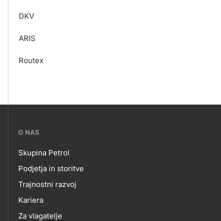
DKV
ARIS
Routex
???
O NAS
petrol-
Skupina Petrol
skupno.footer-
O
Podjetja in storitve
title???
Trajnostni razvoj
NAS
Kariera
Za vlagatelje