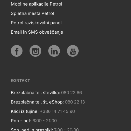
Mobilne aplikacije Petrol
MOBILNE
Spletna mesta Petrol
Petrol raziskovalni panel
APLIKACIJE
Email in SMS obveščanje
IN
SPLETNA
Social
MESTA
media
KONTAKT
Brezplačna tel. številka:
080 22 66
Kontakt
Brezplačna tel. št. eShop:
080 22 13
Klici iz tujine:
+386 14 71 45 90
Pon - pet:
6:00 - 21:00
Sob, ned in prazniki:
7:00 - 20:00