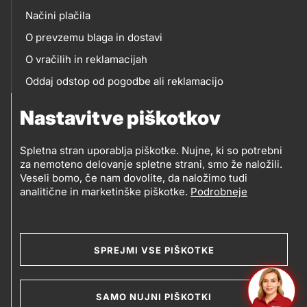
Načini plačila
O prevzemu blaga in dostavi
O vračilih in reklamacijah
Oddaj odstop od pogodbe ali reklamacijo
Oddaja odpadne električne in elektronske opreme
Nastavitve piškotkov
(OEEO)
Spletna stran uporablja piškotke. Nujne, ki so potrebni
za nemoteno delovanje spletne strani, smo že naložili.
Veseli bomo, če nam dovolite, da naložimo tudi
analitične in marketinške piškotke.
Podrobneje
© 2019-2026 Petrol d.d., Ljubljana
Pravni pogoji
Legal
Varstvo zasebnosti in osebnih podatkov
SPREJMI VSE PIŠKOTKE
Izvensodno reševanje potrošniških sporov
and
Splošni pogoji poslovanja
Piškotki
footer
SAMO NUJNI PIŠKOTKI
Izjava o dostopnosti
Kazalo strani