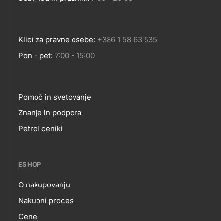
Klici za pravne osebe:
+386 1 58 63 535
Pon - pet:
7:00 - 15:00
Pomoč in svetovanje
Footer
Znanje in podpora
Petrol ceniki
links
ESHOP
O nakupovanju
eshop
Nakupni proces
Cene