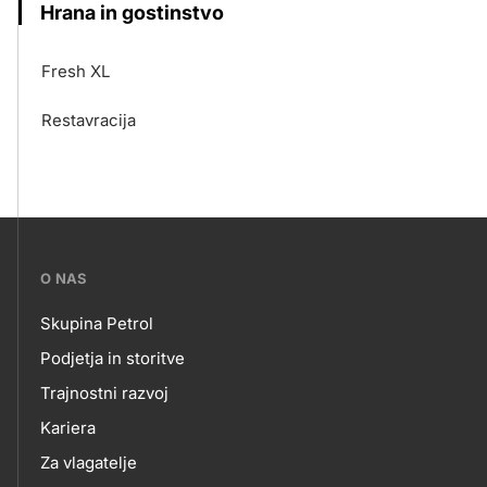
Hrana in gostinstvo
Fresh XL
Restavracija
???
O NAS
petrol-
Skupina Petrol
skupno.footer-
O
Podjetja in storitve
title???
Trajnostni razvoj
NAS
Kariera
Za vlagatelje