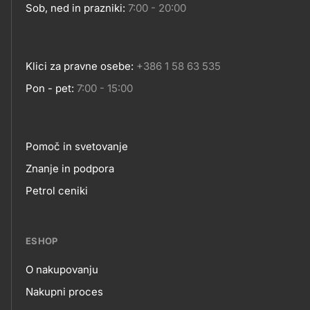
Sob, ned in prazniki:
7:00 - 20:00
Klici za pravne osebe:
+386 1 58 63 535
Pon - pet:
7:00 - 15:00
Pomoč in svetovanje
Footer
Znanje in podpora
Petrol ceniki
links
ESHOP
O nakupovanju
eshop
Nakupni proces