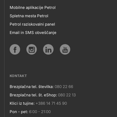
Mobilne aplikacije Petrol
MOBILNE
Spletna mesta Petrol
Petrol raziskovalni panel
APLIKACIJE
Email in SMS obveščanje
IN
SPLETNA
Social
MESTA
media
KONTAKT
Brezplačna tel. številka:
080 22 66
Kontakt
Brezplačna tel. št. eShop:
080 22 13
Klici iz tujine:
+386 14 71 45 90
Pon - pet:
6:00 - 21:00