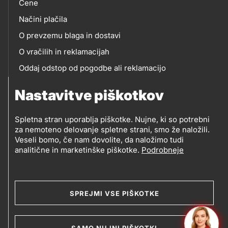
Cene
Načini plačila
O prevzemu blaga in dostavi
O vračilih in reklamacijah
Oddaj odstop od pogodbe ali reklamacijo
Oddaja odpadne električne in elektronske opreme
Nastavitve piškotkov
(OEEO)
Spletna stran uporablja piškotke. Nujne, ki so potrebni
za nemoteno delovanje spletne strani, smo že naložili.
Veseli bomo, če nam dovolite, da naložimo tudi
analitične in marketinške piškotke.
Podrobneje
© 2019-2026 Petrol d.d., Ljubljana
Pravni pogoji
Legal
Varstvo zasebnosti in osebnih podatkov
SPREJMI VSE PIŠKOTKE
Izvensodno reševanje potrošniških sporov
and
Splošni pogoji poslovanja
Piškotki
SAMO NUJNI PIŠKOTKI