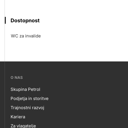
Dostopnost
WC za invalide
???
O NAS
petrol-
Skupina Petrol
skupno.footer-
O
Podjetja in storitve
title???
Trajnostni razvoj
NAS
Kariera
Za vlagatelje