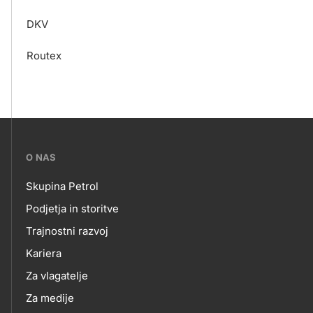
DKV
Routex
???
O NAS
petrol-
Skupina Petrol
skupno.footer-
O
Podjetja in storitve
title???
Trajnostni razvoj
NAS
Kariera
Za vlagatelje
Za medije