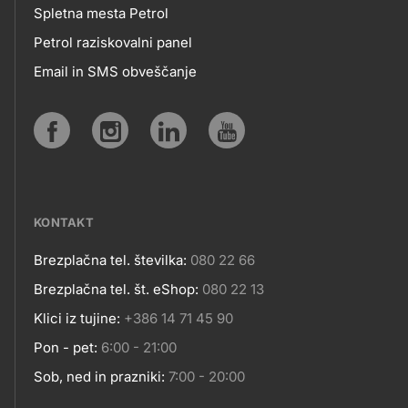
MOBILNE
Spletna mesta Petrol
Petrol raziskovalni panel
APLIKACIJE
Email in SMS obveščanje
IN
SPLETNA
Social
MESTA
media
KONTAKT
Brezplačna tel. številka:
080 22 66
Kontakt
Brezplačna tel. št. eShop:
080 22 13
Klici iz tujine:
+386 14 71 45 90
Pon - pet:
6:00 - 21:00
Sob, ned in prazniki:
7:00 - 20:00