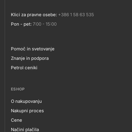
Klici za pravne osebe:
+386 1 58 63 535
Pon - pet:
7:00 - 15:00
Pomoč in svetovanje
Footer
Znanje in podpora
Petrol ceniki
links
ESHOP
O nakupovanju
eshop
Nakupni proces
Cene
Načini plačila