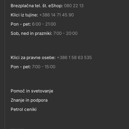
Kontakt
Brezplačna tel. št. eShop:
080 22 13
Klici iz tujine:
+386 14 71 45 90
Pon - pet:
6:00 - 21:00
Sob, ned in prazniki:
7:00 - 20:00
Klici za pravne osebe:
+386 1 58 63 535
Pon - pet:
7:00 - 15:00
Pomoč in svetovanje
Footer
Znanje in podpora
Petrol ceniki
links