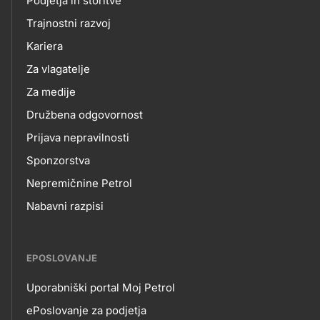
O
Podjetja in storitve
title???
Trajnostni razvoj
NAS
Kariera
Za vlagatelje
Za medije
Družbena odgovornost
Prijava nepravilnosti
Sponzorstva
Nepremičnine Petrol
Nabavni razpisi
EPOSLOVANJE
Uporabniški portal Moj Petrol
EPOSLOVANJE
ePoslovanje za podjetja