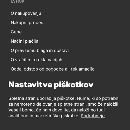
ESHOP
O nakupovanju
eshop
Nakupni proces
Cene
Načini plačila
O prevzemu blaga in dostavi
O vračilih in reklamacijah
Oddaj odstop od pogodbe ali reklamacijo
Oddaja odpadne električne in elektronske opreme
Nastavitve piškotkov
(OEEO)
Spletna stran uporablja piškotke. Nujne, ki so potrebni
za nemoteno delovanje spletne strani, smo že naložili.
Veseli bomo, če nam dovolite, da naložimo tudi
analitične in marketinške piškotke.
Podrobneje
© 2019-2026 Petrol d.d., Ljubljana
Pravni pogoji