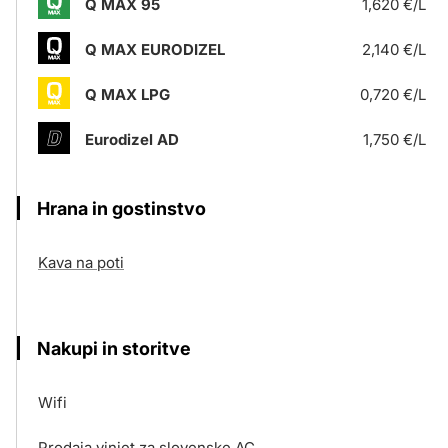
Q MAX 95
1,620 €/L
Q MAX EURODIZEL
2,140 €/L
Q MAX LPG
0,720 €/L
Eurodizel AD
1,750 €/L
Hrana in gostinstvo
Kava na poti
Nakupi in storitve
Wifi
Prodaja vinjet za slovenske AC