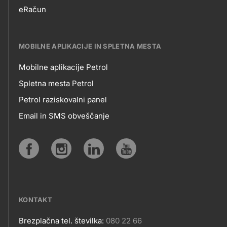
eRačun
MOBILNE APLIKACIJE IN SPLETNA MESTA
Mobilne aplikacije Petrol
MOBILNE
Spletna mesta Petrol
Petrol raziskovalni panel
APLIKACIJE
Email in SMS obveščanje
IN
SPLETNA
Social
MESTA
media
KONTAKT
Brezplačna tel. številka:
080 22 66