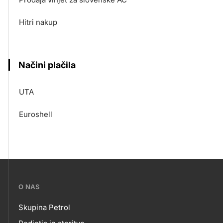
Hitri nakup
Načini plačila
UTA
Euroshell
???
O NAS
petrol-
Skupina Petrol
skupno.footer-