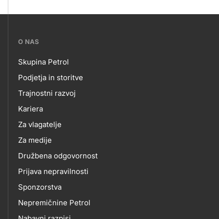
???
O NAS
petrol-
Skupina Petrol
skupno.footer-
O
Podjetja in storitve
title???
Trajnostni razvoj
NAS
Kariera
Za vlagatelje
Za medije
Družbena odgovornost
Prijava nepravilnosti
Sponzorstva
Nepremičnine Petrol
Nabavni razpisi