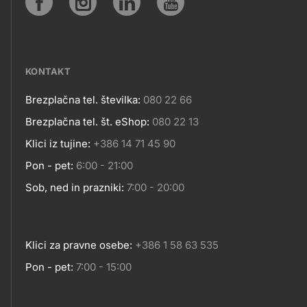
SPLETNA
Social
MESTA
media
KONTAKT
Brezplačna tel. številka:
080 22 66
Kontakt
Brezplačna tel. št. eShop:
080 22 13
Klici iz tujine:
+386 14 71 45 90
Pon - pet:
6:00 - 21:00
Sob, ned in prazniki:
7:00 - 20:00
Klici za pravne osebe:
+386 1 58 63 535
Pon - pet:
7:00 - 15:00