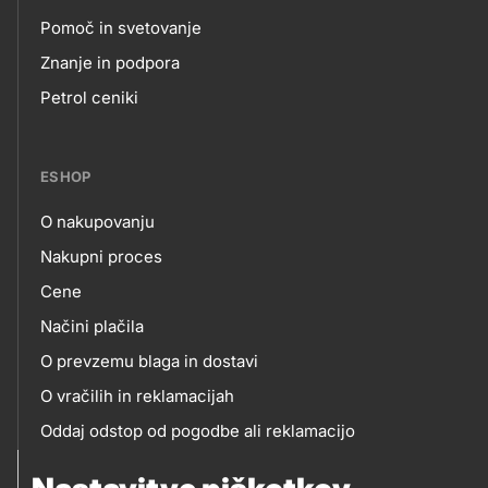
Pomoč in svetovanje
Footer
Znanje in podpora
Petrol ceniki
links
ESHOP
O nakupovanju
eshop
Nakupni proces
Cene
Načini plačila
O prevzemu blaga in dostavi
O vračilih in reklamacijah
Oddaj odstop od pogodbe ali reklamacijo
Oddaja odpadne električne in elektronske opreme