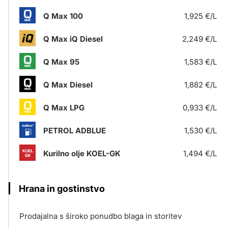
Q Max 100
1,925 €/L
Q Max iQ Diesel
2,249 €/L
Q Max 95
1,583 €/L
Q Max Diesel
1,882 €/L
Q Max LPG
0,933 €/L
PETROL ADBLUE
1,530 €/L
Kurilno olje KOEL-GK
1,494 €/L
Hrana in gostinstvo
Prodajalna s široko ponudbo blaga in storitev