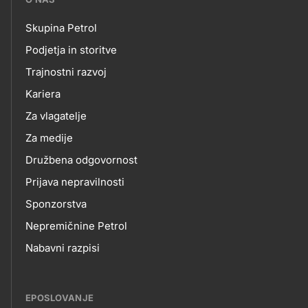
petrol-
Skupina Petrol
skupno.footer-
O
Podjetja in storitve
title???
Trajnostni razvoj
NAS
Kariera
Za vlagatelje
Za medije
Družbena odgovornost
Prijava nepravilnosti
Sponzorstva
Nepremičnine Petrol
Nabavni razpisi
EPOSLOVANJE