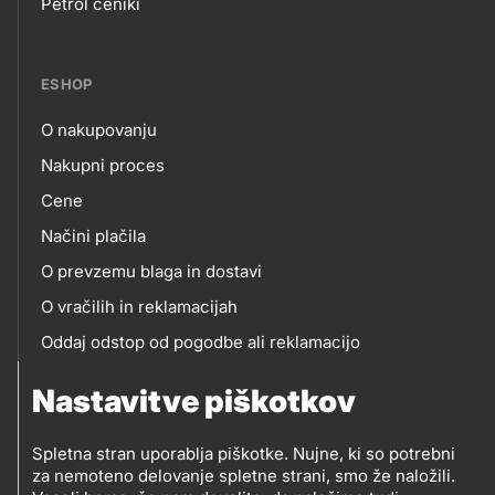
Petrol ceniki
links
ESHOP
O nakupovanju
eshop
Nakupni proces
Cene
Načini plačila
O prevzemu blaga in dostavi
O vračilih in reklamacijah
Oddaj odstop od pogodbe ali reklamacijo
Oddaja odpadne električne in elektronske opreme
Nastavitve piškotkov
(OEEO)
Spletna stran uporablja piškotke. Nujne, ki so potrebni
za nemoteno delovanje spletne strani, smo že naložili.