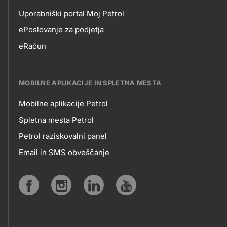
Uporabniški portal Moj Petrol
EPOSLOVANJE
ePoslovanje za podjetja
eRačun
MOBILNE APLIKACIJE IN SPLETNA MESTA
Mobilne aplikacije Petrol
MOBILNE
Spletna mesta Petrol
Petrol raziskovalni panel
APLIKACIJE
Email in SMS obveščanje
IN
SPLETNA
Social
MESTA
media